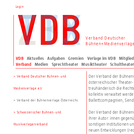
Login
Verband Deutscher
Bühnen+Medienverlag
VDB
Aktuelles
Aufgaben
Gremien
Verlage im VDB
Mitglie
Verband
Medien
Sprechtheater
Musiktheater
Schultheate
Der Verband der Bühnenve
> Verband Deutscher Bühnen- und
österreichischer Theater
treuhänderisch die Recht
Medienverlage e.V.
kollektiv verwaltet werd
Ballettcompagnien, Send
> Verband der Bühnenverlage Österreichs
Der Verband der Bühnenver
> Schweizerischer Bühnen- und
ihrer Autor:innen gegen
sonstigen Institutionen u
Musikverlegerverband
neuen Entwicklungen (rech