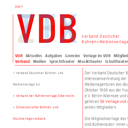
Login
Verband Deutscher
Bühnen+Medienverlag
VDB
Aktuelles
Aufgaben
Gremien
Verlage im VDB
Mitglie
Verband
Medien
Sprechtheater
Musiktheater
Schultheate
Der Verband Deutscher Bü
> Verband Deutscher Bühnen- und
Interessenvertretung der
Medienagenturen des deu
Medienverlage e.V.
Oktober 1959 aus der Fu
e.V. Berlin-Wannsee und
> Verband der Bühnenverlage Österreichs
gehören
56 Verlage und 
seinen Mitgliedern.
> Schweizerischer Bühnen- und
Die Mitgliedsverlage des
Musikverlegerverband
sind Bühnenautor:innen 