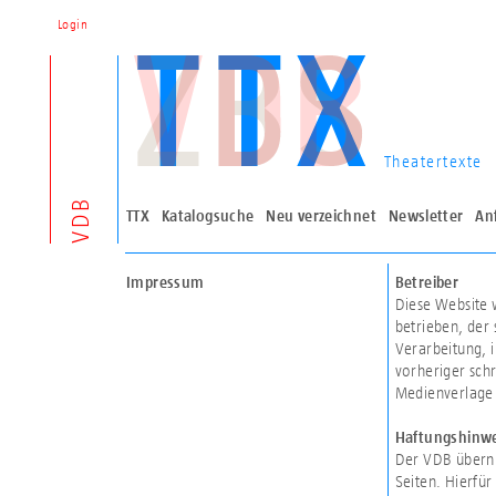
Login
Theatertexte
VDB
TTX
Katalogsuche
Neu verzeichnet
Newsletter
An
Impressum
Betreiber
Diese Website 
betrieben, der 
Verarbeitung, 
vorheriger sch
Medienverlage e
Haftungshinwe
Der VDB überni
Seiten. Hierfür