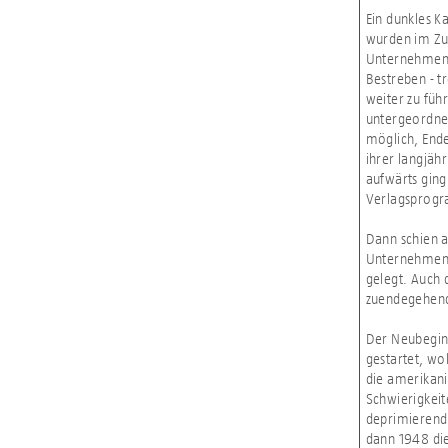
Ein dunkles Ka
wurden im Zug
Unternehmens
Bestreben - t
weiter zu füh
untergeordnete
möglich, End
ihrer langjähr
aufwärts ging
Verlagsprog
Dann schien a
Unternehmen 
gelegt. Auch 
zuendegehende
Der Neubeginn
gestartet, wo
die amerikan
Schwierigkei
deprimierend:
dann 1948 die