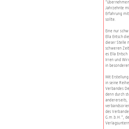
"übernehmen":
Jahrzehnte mi
Erfahrung mit
sollte.
Eine nur schwe
Ella Entsch d
dieser Stelle
schweren Zeit
es Ella Entsc
Irren und Wir
in besonderem
Mit Erstellun
in seine Reih
Verbandes De
denn durch s
andererseits,
verbandsorien
des Verbandes
G.m.b.H.", de
Verlagsunter