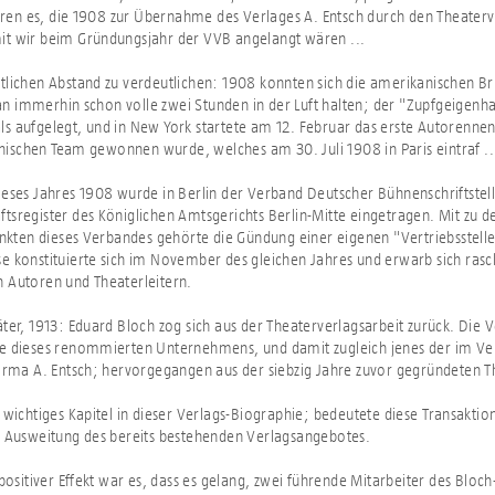
en es, die 1908 zur Übernahme des Verlages A. Entsch durch den Theaterv
it wir beim Gründungsjahr der VVB angelangt wären ...
tlichen Abstand zu verdeutlichen: 1908 konnten sich die amerikanischen B
 immerhin schon volle zwei Stunden in der Luft halten; der "Zupfgeigenh
s aufgelegt, und in New York startete am 12. Februar das erste Autorenne
schen Team gewonnen wurde, welches am 30. Juli 1908 in Paris eintraf ..
ieses Jahres 1908 wurde in Berlin der Verband Deutscher Bühnenschriftstell
tsregister des Königlichen Amtsgerichts Berlin-Mitte eingetragen. Mit zu d
en dieses Verbandes gehörte die Gündung einer eigenen "Vertriebsstelle
e konstituierte sich im November des gleichen Jahres und erwarb sich ras
 Autoren und Theaterleitern.
äter, 1913: Eduard Bloch zog sich aus der Theaterverlagsarbeit zurück. Die 
re dieses renommierten Unternehmens, und damit zugleich jenes der im Ve
Firma A. Entsch; hervorgegangen aus der siebzig Jahre zuvor gegründeten T
n wichtiges Kapitel in dieser Verlags-Biographie; bedeutete diese Transaktio
e Ausweitung des bereits bestehenden Verlagsangebotes.
 positiver Effekt war es, dass es gelang, zwei führende Mitarbeiter des Bloch