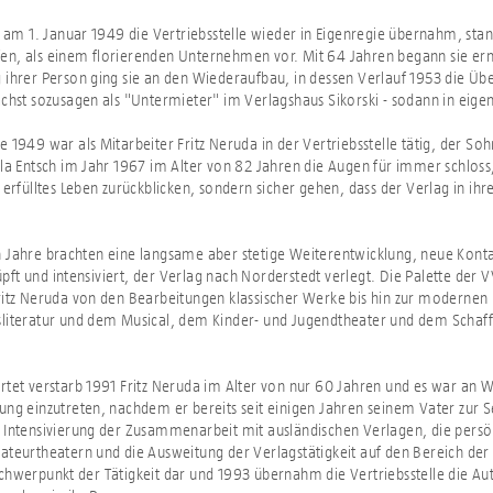
ch am 1. Januar 1949 die Vertriebsstelle wieder in Eigenregie übernahm, sta
n, als einem florierenden Unternehmen vor. Mit 64 Jahren begann sie ern
 ihrer Person ging sie an den Wiederaufbau, in dessen Verlauf 1953 die Ü
ächst sozusagen als "Untermieter" im Verlagshaus Sikorski - sodann in ei
e 1949 war als Mitarbeiter Fritz Neruda in der Vertriebsstelle tätig, der So
lla Entsch im Jahr 1967 im Alter von 82 Jahren die Augen für immer schloss,
t erfülltes Leben zurückblicken, sondern sicher gehen, dass der Verlag in ih
 Jahre brachten eine langsame aber stetige Weiterentwicklung, neue Konta
ft und intensiviert, der Verlag nach Norderstedt verlegt. Die Palette der V
ritz Neruda von den Bearbeitungen klassischer Werke bis hin zur modernen 
literatur und dem Musical, dem Kinder- und Jugendtheater und dem Schaf
rtet verstarb 1991 Fritz Neruda im Alter von nur 60 Jahren und es war an 
ung einzutreten, nachdem er bereits seit einigen Jahren seinem Vater zur S
 Intensivierung der Zusammenarbeit mit ausländischen Verlagen, die pers
ateurtheatern und die Ausweitung der Verlagstätigkeit auf den Bereich der
chwerpunkt der Tätigkeit dar und 1993 übernahm die Vertriebsstelle die A