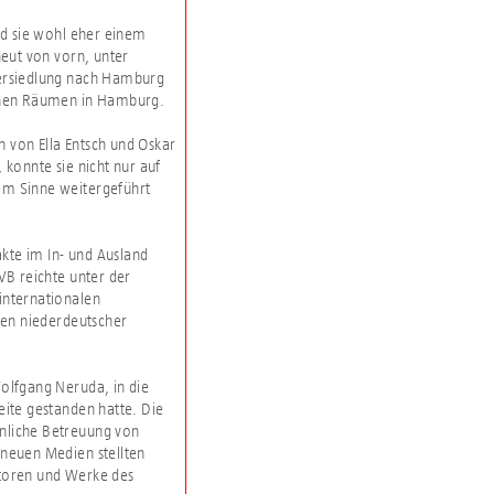
nd sie wohl eher einem
eut von vorn, unter
bersiedlung nach Hamburg
genen Räumen in Hamburg.
hn von Ella Entsch und Oskar
 konnte sie nicht nur auf
rem Sinne weitergeführt
kte im In- und Ausland
VB reichte unter der
internationalen
fen niederdeutscher
Wolfgang Neruda, in die
eite gestanden hatte. Die
önliche Betreuung von
 neuen Medien stellten
utoren und Werke des