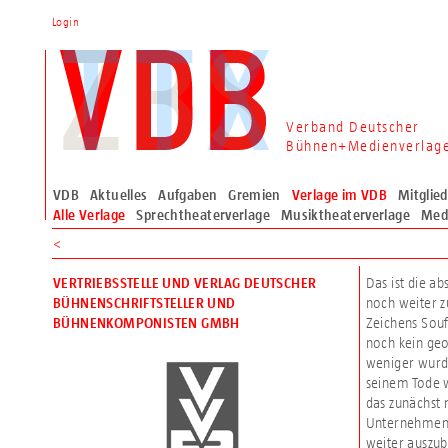
Login
Verband Deutscher
Bühnen+Medienverlag
VDB
Aktuelles
Aufgaben
Gremien
Verlage im VDB
Mitglie
Alle Verlage
Sprechtheaterverlage
Musiktheaterverlage
Med
<
Das ist die a
VERTRIEBSSTELLE UND VERLAG DEUTSCHER
noch weiter z
BÜHNENSCHRIFTSTELLER UND
Zeichens Souf
BÜHNENKOMPONISTEN GMBH
noch kein geo
weniger wurde
seinem Tode 
das zunächst 
Unternehmen v
weiter auszub