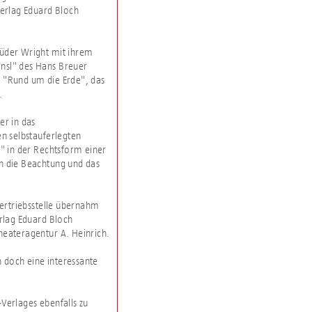
erlag Eduard Bloch
rüder Wright mit ihrem
ansl" des Hans Breuer
n "Rund um die Erde", das
.
er in das
en selbstauferlegten
" in der Rechtsform einer
ch die Beachtung und das
Vertriebsstelle übernahm
rlag Eduard Bloch
heateragentur A. Heinrich.
n doch eine interessante
-Verlages ebenfalls zu