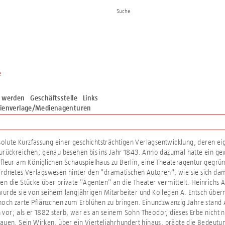
e
d werden
Geschäftsstelle
Links
ienverlage/Medienagenturen
bsolute Kurzfassung einer geschichtsträchtigen Verlagsentwicklung, deren e
urückreichen; genau besehen bis ins Jahr 1843. Anno dazumal hatte ein gew
fleur am Königlichen Schauspielhaus zu Berlin, eine Theateragentur gegründ
rdnetes Verlagswesen hinter den "dramatischen Autoren", wie sie sich d
n die Stücke über private "Agenten" an die Theater vermittelt. Heinrichs 
wurde sie von seinem langjährigen Mitarbeiter und Kollegen A. Entsch üb
noch zarte Pflänzchen zum Erblühen zu bringen. Einundzwanzig Jahre stand 
or; als er 1882 starb, war es an seinem Sohn Theodor, dieses Erbe nicht 
auen. Sein Wirken, über ein Vierteljahrhundert hinaus, prägte die Bedeutun