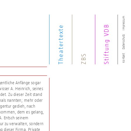
Impressum
Stiftung VDB
Theatertexte
Datenschutz
ZBS
Kontakt
igentliche Anfänge sogar
isser A. Heinrich, seines
et. Zu dieser Zeit stand
amals nannten; mehr oder
Agentur gedieh, nach
ernommen, dem es gelang,
A. Entsch seinem
nur zu verwalten, sondern
g dieser Firma. Private