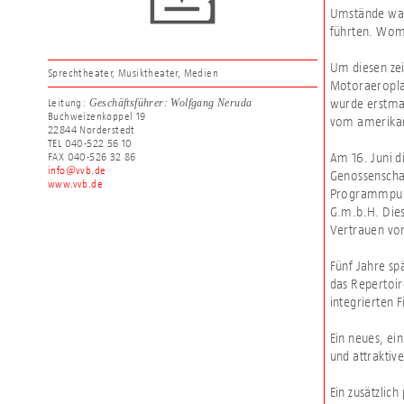
Umstände war
führten. Wom
Um diesen zei
Sprechtheater, Musiktheater, Medien
Motoraeroplan
wurde erstmal
Geschäftsführer: Wolfgang Neruda
Leitung:
Buchweizenkoppel 19
vom amerikani
22844 Norderstedt
TEL 040-522 56 10
Am 16. Juni d
FAX 040-526 32 86
info@vvb.de
Genossenschaf
www.vvb.de
Programmpunkt
G.m.b.H. Dies
Vertrauen von
Fünf Jahre sp
das Repertoi
integrierten 
Ein neues, ei
und attraktiv
Ein zusätzlich