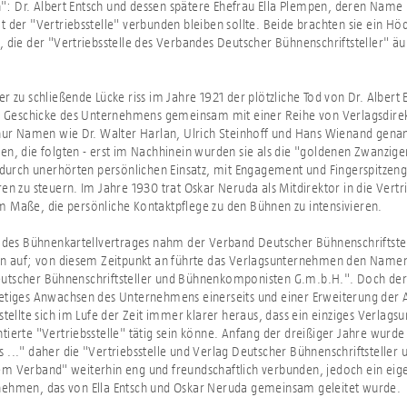
 Dr. Albert Entsch und dessen spätere Ehefrau Ella Plempen, deren Name
t der "Vertriebsstelle" verbunden bleiben sollte. Beide brachten sie ein H
, die der "Vertriebsstelle des Verbandes Deutscher Bühnenschriftsteller" ä
r zu schließende Lücke riss im Jahre 1921 der plötzliche Tod von Dr. Albert E
ie Geschicke des Unternehmens gemeinsam mit einer Reihe von Verlagsdire
 nur Namen wie Dr. Walter Harlan, Ulrich Steinhoff und Hans Wienand genan
en, die folgten - erst im Nachhinein wurden sie als die "goldenen Zwanzige
h durch unerhörten persönlichen Einsatz, mit Engagement und Fingerspitzeng
ren zu steuern. Im Jahre 1930 trat Oskar Neruda als Mitdirektor in die Vertr
 Maße, die persönliche Kontaktpflege zu den Bühnen zu intensivieren.
g des Bühnenkartellvertrages nahm der Verband Deutscher Bühnenschriftste
en auf; von diesem Zeitpunkt an führte das Verlagsunternehmen den Namen 
utscher Bühnenschriftsteller und Bühnenkomponisten G.m.b.H.". Doch der
tetiges Anwachsen des Unternehmens einerseits und einer Erweiterung der
 stellte sich im Lufe der Zeit immer klarer heraus, dass ein einziges Verlag
tierte "Vertriebsstelle" tätig sein könne. Anfang der dreißiger Jahre wurde 
 ..." daher die "Vertriebsstelle und Verlag Deutscher Bühnenschriftstell
m Verband" weiterhin eng und freundschaftlich verbunden, jedoch ein eig
nehmen, das von Ella Entsch und Oskar Neruda gemeinsam geleitet wurde.