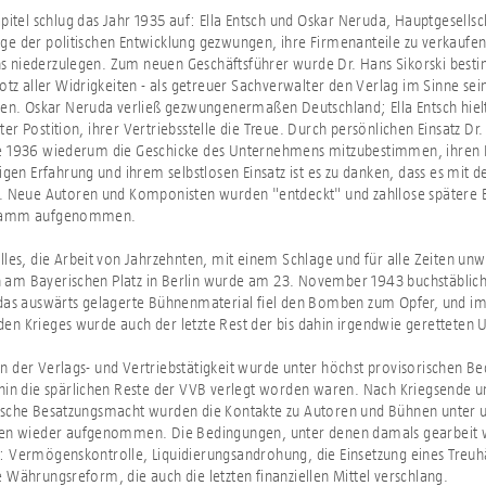
pitel schlug das Jahr 1935 auf: Ella Entsch und Oskar Neruda, Hauptgesellsch
e der politischen Entwicklung gezwungen, ihre Firmenanteile zu verkaufen
 niederzulegen. Zum neuen Geschäftsführer wurde Dr. Hans Sikorski besti
rotz aller Widrigkeiten - als getreuer Sachverwalter den Verlag im Sinne sei
ren. Oskar Neruda verließ gezwungenermaßen Deutschland; Ella Entsch hiel
r Postition, ihrer Vertriebsstelle die Treue. Durch persönlichen Einsatz Dr. 
e 1936 wiederum die Geschicke des Unternehmens mitzubestimmen, ihren K
igen Erfahrung und ihrem selbstlosen Einsatz ist es zu danken, dass es mit d
. Neue Autoren und Komponisten wurden "entdeckt" und zahllose spätere B
ramm aufgenommen.
lles, die Arbeit von Jahrzehnten, mit einem Schlage und für alle Zeiten unw
am Bayerischen Platz in Berlin wurde am 23. November 1943 buchstäblich 
das auswärts gelagerte Bühnenmaterial fiel den Bomben zum Opfer, und i
n Krieges wurde auch der letzte Rest der bis dahin irgendwie geretteten U
 der Verlags- und Vertriebstätigkeit wurde unter höchst provisorischen Be
hin die spärlichen Reste der VVB verlegt worden waren. Nach Kriegsende u
ische Besatzungsmacht wurden die Kontakte zu Autoren und Bühnen unter 
ten wieder aufgenommen. Die Bedingungen, unter denen damals gearbeit
 Vermögenskontrolle, Liquidierungsandrohung, die Einsetzung eines Treuhä
 Währungsreform, die auch die letzten finanziellen Mittel verschlang.