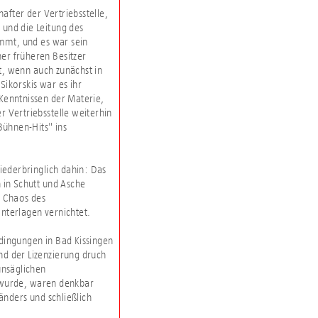
after der Vertriebsstelle,
 und die Leitung des
mmt, und es war sein
ner früheren Besitzer
t, wenn auch zunächst in
Sikorskis war es ihr
enntnissen der Materie,
er Vertriebsstelle weiterhin
ühnen-Hits" ins
iederbringlich dahin: Das
in Schutt und Asche
m Chaos des
nterlagen vernichtet.
dingungen in Bad Kissingen
nd der Lizenzierung druch
unsäglichen
 wurde, waren denkbar
nders und schließlich