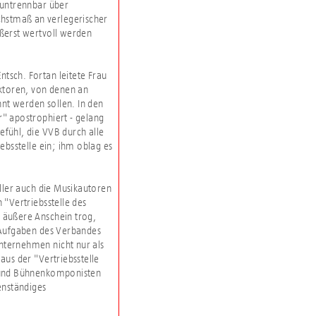
 untrennbar über
öchstmaß an verlegerischer
ußerst wertvoll werden
ntsch. Fortan leitete Frau
ktoren, von denen an
nt werden sollen. In den
r" apostrophiert - gelang
efühl, die VVB durch alle
iebsstelle ein; ihm oblag es
ller auch die Musikautoren
"Vertriebsstelle des
 äußere Anschein trog,
 Aufgaben des Verbandes
sunternehmen nicht nur als
aus der "Vertriebsstelle
er und Bühnenkomponisten
enständiges