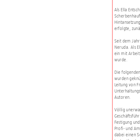
Als Ella Ents
Scherbenhaufe
Hintansetzung
erfolgte, zun
Seit dem Jahr
Neruda. Als E
ein mit Arbei
wurde.
Die folgenden
wurden geknüp
Leitung von F
Unterhaltungs
Autoren.
Völlig unerwa
Geschäftsführ
Festigung und
Profi- und Am
dabei einen S