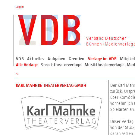
Login
Verband Deutscher
Bühnen+Medienverlag
VDB
Aktuelles
Aufgaben
Gremien
Verlage im VDB
Mitglie
Alle Verlage
Sprechtheaterverlage
Musiktheaterverlage
Med
<
Der Karl Mahn
KARL MAHNKE THEATERVERLAG GMBH
zurück. Urspr
über Komödie
vornehmlich 
Spielarten an
Unser Verlag 
von der Stüc
daran setzen,