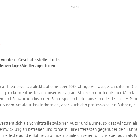
e
d werden
Geschäftsstelle
Links
ienverlage/Medienagenturen
ke Theaterverlag blickt auf eine über 100-jährige Verlagsgeschichte im Di
ünglich konzentrierte sich unser Verlag auf Stücke in norddeutscher Munda
n und Schwänken bis hin zu Schauspielen bietet unser niederdeutsches P
aus dem Amateurtheaterbereich, aber auch den professionellen Bühnen, e
.
versteht sich als Schnittstelle zwischen Autor und Bühne, so dass wir zum e
kentwicklung an betreuen und fördern, ihre Interessen gegenüber den Büh
 ihre Texte auf die Bühne zu bringen. Zugleich sehen wir uns aber auch als 