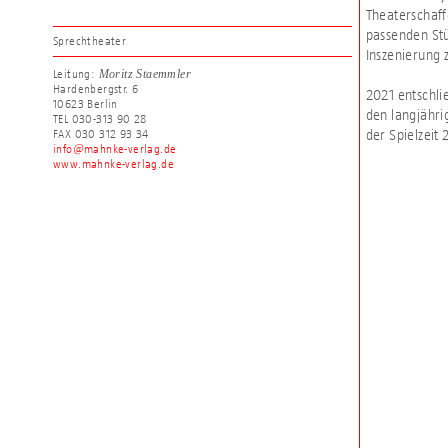
Theaterschaff
passenden Stü
Sprechtheater
Inszenierung 
Moritz Staemmler
Leitung:
Hardenbergstr. 6
2021 entschli
10623 Berlin
den langjähri
TEL 030-313 90 28
der Spielzeit
FAX 030 312 93 34
info@mahnke-verlag.de
www.mahnke-verlag.de