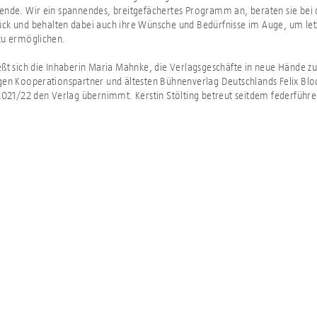
ende. Wir ein spannendes, breitgefächertes Programm an, beraten sie bei
ck und behalten dabei auch ihre Wünsche und Bedürfnisse im Auge, um letzt
zu ermöglichen.
eßt sich die Inhaberin Maria Mahnke, die Verlagsgeschäfte in neue Hände zu
gen Kooperationspartner und ältesten Bühnenverlag Deutschlands Felix Blo
 2021/22 den Verlag übernimmt. Kerstin Stölting betreut seitdem federfüh