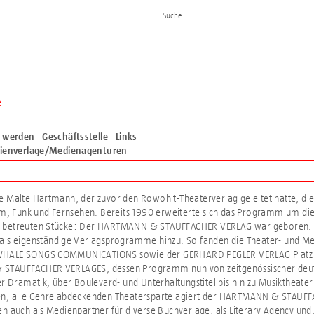
e
d werden
Geschäftsstelle
Links
ienverlage/Medienagenturen
e Malte Hartmann, der zuvor den Rowohlt-Theaterverlag geleitet hatte, 
lm, Funk und Fernsehen. Bereits 1990 erweiterte sich das Programm um di
betreuten Stücke: Der HARTMANN & STAUFFACHER VERLAG war geboren. I
als eigenständige Verlagsprogramme hinzu. So fanden die Theater- und 
HALE SONGS COMMUNICATIONS sowie der GERHARD PEGLER VERLAG Platz 
TAUFFACHER VERLAGES, dessen Programm nun von zeitgenössischer deut
er Dramatik, über Boulevard- und Unterhaltungstitel bis hin zu Musiktheater
n, alle Genre abdeckenden Theatersparte agiert der HARTMANN & STAU
n auch als Medienpartner für diverse Buchverlage, als Literary Agency und, l