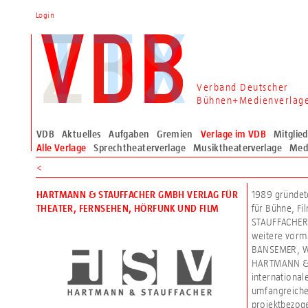
Login
Verband Deutscher
Bühnen+Medienverlag
VDB
Aktuelles
Aufgaben
Gremien
Verlage im VDB
Mitglie
Alle Verlage
Sprechtheaterverlage
Musiktheaterverlage
Med
<
1989 gründet
HARTMANN & STAUFFACHER GMBH VERLAG FÜR
für Bühne, Fi
THEATER, FERNSEHEN, HÖRFUNK UND FILM
STAUFFACHER 
weitere vorm
BANSEMER, W
HARTMANN & S
international
umfangreiche
projektbezoge