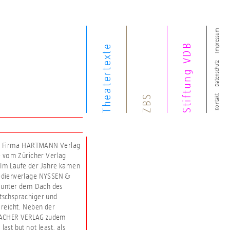
Impressum
Stiftung VDB
Theatertexte
Datenschutz
ZBS
Kontakt
die Firma HARTMANN Verlag
e vom Züricher Verlag
m Laufe der Jahre kamen
Medienverlage NYSSEN &
unter dem Dach des
schsprachiger und
 reicht. Neben der
FFACHER VERLAG zudem
ast but not least, als