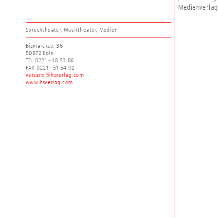
Medienverlag 
Sprechtheater, Musiktheater, Medien
Bismarckstr. 36
50672 Köln
TEL 0221 - 48 53 86
FAX 0221 - 51 54 02
versand@hsverlag.com
www.hsverlag.com