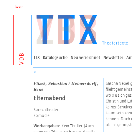
Login
Theatertexte
VDB
TTX
Katalogsuche
Neu verzeichnet
Newsletter
An
<
Fitzek, Sebastian / Heinersdorff,
Sascha Nebel g
René
flieht gemeins
wo sie sich ge
Elternabend
Christin und Lu
keiner Schulve
Sprechtheater
kaum sein könnt
Komödie
kennen. Doch d
als ihr gering
Kein Thriller (Auch
Werkangaben:
wenn der Titel nach Horror klingt!)