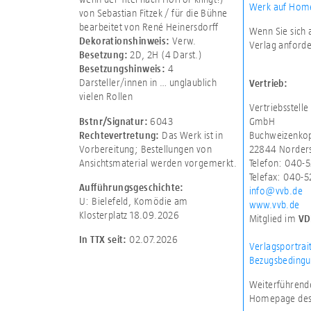
Werk auf Home
von Sebastian Fitzek / für die Bühne
bearbeitet von René Heinersdorff
Wenn Sie sich 
Verw.
Dekorationshinweis:
Verlag anforde
2D
,
2H (4 Darst.)
Besetzung:
4
Besetzungshinweis:
Darsteller/innen in … unglaublich
Vertrieb:
vielen Rollen
Vertriebsstell
6043
GmbH
Bstnr/Signatur:
Das Werk ist in
Buchweizenkop
Rechtevertretung:
Vorbereitung; Bestellungen von
22844 Norders
Ansichtsmaterial werden vorgemerkt.
Telefon: 040-5
Telefax: 040-
Aufführungsgeschichte:
info@vvb.de
U: Bielefeld, Komödie am
www.vvb.de
Klosterplatz 18.09.2026
Mitglied im
VD
02.07.2026
In TTX seit:
Verlagsportrai
Bezugsbedingu
Weiterführende
Homepage des 