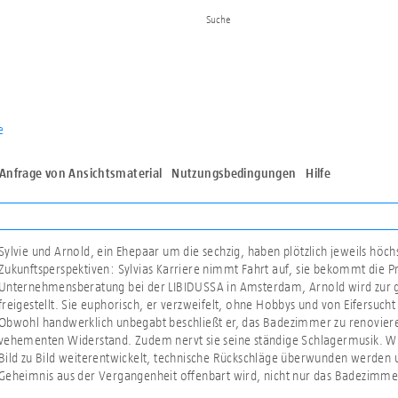
e
Anfrage von Ansichtsmaterial
Nutzungsbedingungen
Hilfe
Sylvie und Arnold, ein Ehepaar um die sechzig, haben plötzlich jeweils höch
Zukunftsperspektiven: Sylvias Karriere nimmt Fahrt auf, sie bekommt die Pr
Unternehmensberatung bei der LIBIDUSSA in Amsterdam, Arnold wird zur gl
freigestellt. Sie euphorisch, er verzweifelt, ohne Hobbys und von Eifersucht
Obwohl handwerklich unbegabt beschließt er, das Badezimmer zu renovieren
vehementen Widerstand. Zudem nervt sie seine ständige Schlagermusik. W
Bild zu Bild weiterentwickelt, technische Rückschläge überwunden werden u
Geheimnis aus der Vergangenheit offenbart wird, nicht nur das Badezimmer