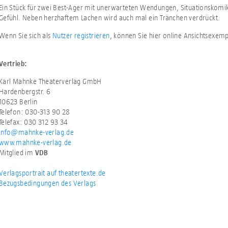
Ein Stück für zwei Best-Ager mit unerwarteten Wendungen, Situationskomi
Gefühl. Neben herzhaftem Lachen wird auch mal ein Tränchen verdrückt.
Wenn Sie sich als
Nutzer registrieren
, können Sie hier online Ansichtsexem
Vertrieb:
Karl Mahnke Theaterverlag GmbH
Hardenbergstr. 6
10623 Berlin
Telefon: 030-313 90 28
Telefax: 030 312 93 34
info@mahnke-verlag.de
www.mahnke-verlag.de
Mitglied im
VDB
Verlagsportrait auf theatertexte.de
Bezugsbedingungen des Verlags