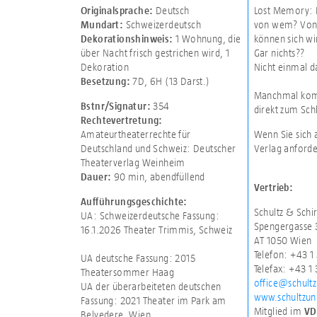
Deutsch
Lost Memory: D
Originalsprache:
Schweizerdeutsch
von wem? Von I
Mundart:
1 Wohnung, die
können sich wi
Dekorationshinweis:
über Nacht frisch gestrichen wird
,
1
Gar nichts??
Dekoration
Nicht einmal d
7D
,
6H (13 Darst.)
Besetzung:
Manchmal komm
354
Bstnr/Signatur:
direkt zum Sch
Rechtevertretung:
Amateurtheaterrechte für
Wenn Sie sich 
Deutschland und Schweiz: Deutscher
Verlag anforde
Theaterverlag Weinheim
90 min
,
abendfüllend
Dauer:
Vertrieb:
Aufführungsgeschichte:
Schultz & Sch
UA: Schweizerdeutsche Fassung:
Spengergasse 
16.1.2026 Theater Trimmis, Schweiz
AT 1050 Wien
Telefon: +43 1
UA deutsche Fassung: 2015
Telefax: +43 1
Theatersommer Haag
office@schult
UA der überarbeiteten deutschen
www.schultzu
Fassung: 2021 Theater im Park am
Mitglied im
VD
Belvedere, Wien