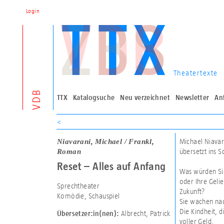
Login
Theatertexte
VDB
TTX
Katalogsuche
Neu verzeichnet
Newsletter
An
<
Niavarani, Michael / Frankl,
Michael Niavar
Roman
übersetzt ins 
Reset – Alles auf Anfang
Was würden Sie
oder Ihre Geli
Sprechtheater
Zukunft?
Komödie, Schauspiel
Sie wachen nac
Die Kindheit, d
Albrecht, Patrick
Übersetzer:in(nen):
voller Geld.