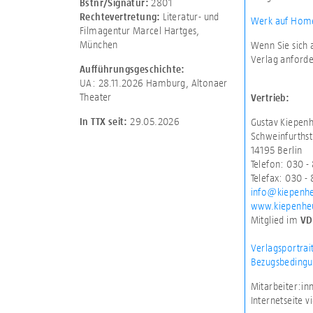
2801
Bstnr/Signatur:
Literatur- und
Rechtevertretung:
Werk auf Home
Filmagentur Marcel Hartges,
München
Wenn Sie sich 
Verlag anforde
Aufführungsgeschichte:
UA: 28.11.2026 Hamburg, Altonaer
Theater
Vertrieb:
29.05.2026
In TTX seit:
Gustav Kiepen
Schweinfurthst
14195 Berlin
Telefon: 030 -
Telefax: 030 - 
info@kiepenh
www.kiepenhe
Mitglied im
VD
Verlagsportrai
Bezugsbedingu
Mitarbeiter:i
Internetseite 