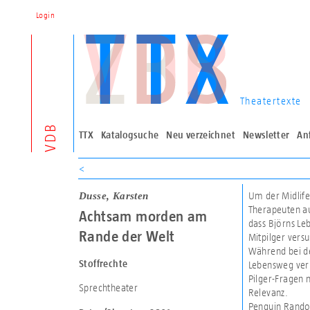
Login
Theatertexte
VDB
TTX
Katalogsuche
Neu verzeichnet
Newsletter
An
<
Dusse, Karsten
Um der Midlife
Therapeuten auf
Achtsam morden am
dass Björns Le
Rande der Welt
Mitpilger versu
Während bei de
Stoffrechte
Lebensweg verl
Pilger-Fragen 
Sprechtheater
Relevanz.
Penguin Rand