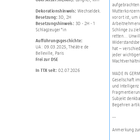
aufgebrachten M
Wechseldek.
Mutterkonzerns
Dekorationshinweis:
3D
,
2H
vorort ist, um 
Besetzung:
3D - 2H - 1
Arbeitnehmerve
Besetzungshinweis:
Schlagzeuger*in
Schlinge zu zie
retten... Unwil
Aufführungsgeschichte:
Widerstandsbew
UA: 09.03.2025, Théâtre de
hat – verschied
Belleville, Paris
jeder wichtige
Frei zur DSE
Machtverhältni
02.07.2026
In TTX seit:
MADE IN GERMA
Gesellschaft im
und Intelligenz
Fragmentierung
Subjekt denkba
Begehren artiku
---
Anmerkung zum