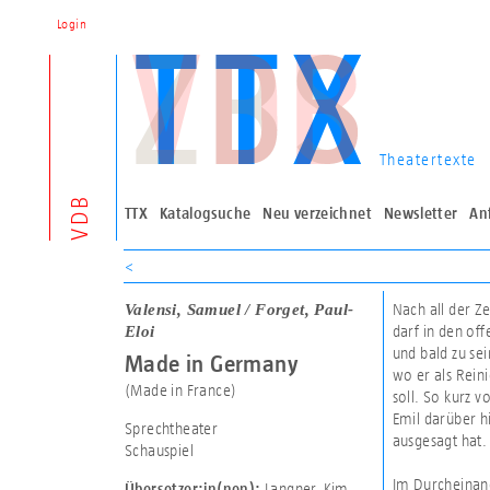
Login
Theatertexte
VDB
TTX
Katalogsuche
Neu verzeichnet
Newsletter
An
<
Valensi, Samuel / Forget, Paul-
Nach all der Ze
Eloi
darf in den of
und bald zu se
Made in Germany
wo er als Reini
(Made in France)
soll. So kurz 
Emil darüber h
Sprechtheater
ausgesagt hat.
Schauspiel
Im Durcheinand
Langner, Kim
Übersetzer:in(nen):