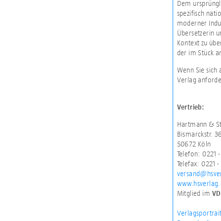
Dem ursprüngli
spezifisch na
moderner Indus
Übersetzerin u
Kontext zu übe
der im Stück a
Wenn Sie sich 
Verlag anforde
Vertrieb:
Hartmann & St
Bismarckstr. 3
50672 Köln
Telefon: 0221 
Telefax: 0221 -
versand@hsve
www.hsverlag
Mitglied im
VD
Verlagsportrai