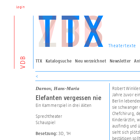
Login
Theatertexte
VDB
TTX
Katalogsuche
Neu verzeichnet
Newsletter
An
<
Darnov, Hans-Maria
Robert Winkler
Jahre zuvor ei
Elefanten vergessen nie
Berlin lebende
Ein Kammerspiel in drei Akten
sie schwanger u
Chefchirurg, d
Sprechtheater
Kinderärztin, 
Schauspiel
ausfindig und 
sieht sich plöt
3D
,
1H
Besetzung:
bestätigen soll