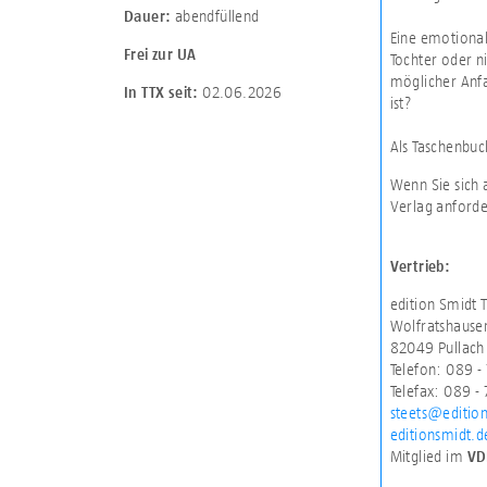
abendfüllend
Dauer:
Eine emotional
Frei zur UA
Tochter oder n
möglicher Anf
02.06.2026
In TTX seit:
ist?
Als Taschenbu
Wenn Sie sich 
Verlag anforde
Vertrieb:
edition Smidt 
Wolfratshauser
82049 Pullach 
Telefon: 089 -
Telefax: 089 -
steets@editio
editionsmidt.d
Mitglied im
VD