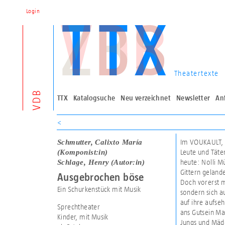
Login
Theatertexte
VDB
TTX
Katalogsuche
Neu verzeichnet
Newsletter
An
<
Schmutter, Calixto María
Im VOUKAULT, d
(Komponist:in)
Leute und Täte
Schlage, Henry
(Autor:in)
heute: Nolli Mü
Gittern gelande
Ausgebrochen böse
Doch vorerst 
Ein Schurkenstück mit Musik
sondern sich a
auf ihre aufs
Sprechtheater
ans Gutsein Ma
Kinder, mit Musik
Jungs und Mäde