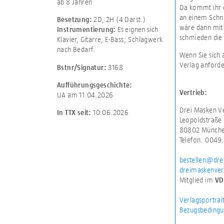
ab 8 Jahren
Da kommt ihr 
an einem Schnu
2D
,
2H (4 Darst.)
Besetzung:
wäre dann mit
Es eignen sich
Instrumentierung:
schmieden die 
Klavier, Gitarre, E-Bass; Schlagwerk
nach Bedarf.
Wenn Sie sich 
Verlag anforde
3168
Bstnr/Signatur:
Aufführungsgeschichte:
Vertrieb:
UA am 11.04.2026
Drei Masken 
10.06.2026
In TTX seit:
Leopoldstraße
80802 Münch
Telefon: 0049
bestellen@dre
dreimaskenver
Mitglied im
VD
Verlagsportrai
Bezugsbedingu