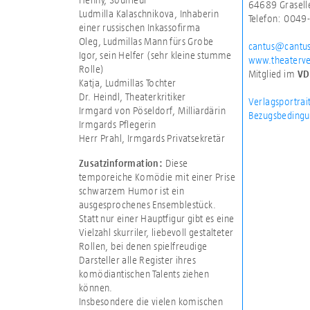
64689 Grasell
Ludmilla Kalaschnikova, Inhaberin
Telefon: 0049
einer russischen Inkassofirma
Oleg, Ludmillas Mann fürs Grobe
cantus@cantus
Igor, sein Helfer (sehr kleine stumme
www.theaterve
Rolle)
Mitglied im
VD
Katja, Ludmillas Tochter
Dr. Heindl, Theaterkritiker
Verlagsportrai
Irmgard von Pöseldorf, Milliardärin
Bezugsbedingu
Irmgards Pflegerin
Herr Prahl, Irmgards Privatsekretär
Diese
Zusatzinformation:
temporeiche Komödie mit einer Prise
schwarzem Humor ist ein
ausgesprochenes Ensemblestück.
Statt nur einer Hauptfigur gibt es eine
Vielzahl skurriler, liebevoll gestalteter
Rollen, bei denen spielfreudige
Darsteller alle Register ihres
komödiantischen Talents ziehen
können.
Insbesondere die vielen komischen