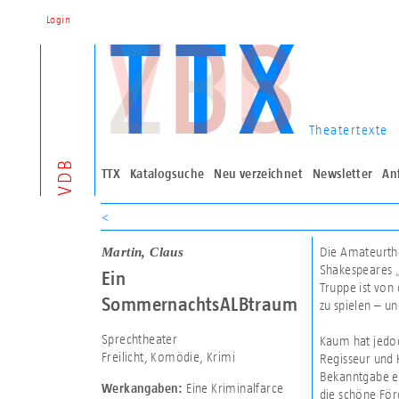
Login
Theatertexte
VDB
TTX
Katalogsuche
Neu verzeichnet
Newsletter
An
<
Martin, Claus
Die Amateurthe
Shakespeares „
Ein
Truppe ist von
SommernachtsALBtraum
zu spielen – un
Sprechtheater
Kaum hat jedoc
Freilicht, Komödie, Krimi
Regisseur und K
Bekanntgabe e
Eine Kriminalfarce
Werkangaben:
die schöne Förd