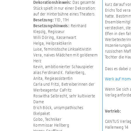
Das gesamte
Dekorationshinweis:
kurz darauf von
Stück spielt in nur einer Dekoration:
Erichs Tod ver
auf der Hinterbühne eines Theaters
hatte. Bestimm
11D
,
11H
Besetzung:
Ensemblemitgli
Reinhard
Besetzungshinweis:
verstecken, st
Klepzig, Regisseur
Elfen in den fa
Willi Döring, Kassenwart
Werbetexterinn
Helga, Heilpraktikerin
Inszenierungsk
Luise, feministische Linksaktivistin
russischen Mafi
Vera, naives Mädchen mit goldenem
Tochter die Ha
Herz
Kevin, ambitionierter Schauspieler
Dass es dabei
alias Ferdinand K. Falkenberg,
Anita, Regieassistentin
Werk auf Home
Carla und Fritzi, Betreiberinnen der
Wenn Sie sich 
Werbeagentur CaFritz
Verlag anforde
Roswitha Selbrecht, sehr kultivierte
Dame
Erich Böck, unsympathisches
Vertrieb:
Ekelpaket
Gobo, Techniker
CANTUS Verla
Kommissar Hellberg
Hallenweg 14
Henny, Souffleur