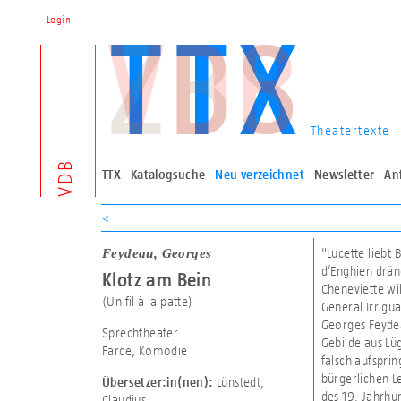
Login
Theatertexte
VDB
TTX
Katalogsuche
Neu verzeichnet
Newsletter
An
<
Feydeau, Georges
"Lucette liebt 
d’Enghien drän
Klotz am Bein
Cheneviette wi
(Un fil à la patte)
General Irrigu
Georges Feydeau
Sprechtheater
Gebilde aus Lüg
Farce, Komödie
falsch aufspri
bürgerlichen L
Lünstedt,
Übersetzer:in(nen):
des 19. Jahrhu
Claudius