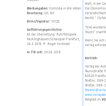
Welt, in der G
Komödie in drei Akten
Die Ökonomisie
Werkangaben:
5D
,
6H
Verbindlichkeit
Besetzung:
besitzt." (Scha
10128
Bstnr/Signatur:
"Eine wunderb
Aufführungsgeschichte:
Stücks" (nachtk
EA der Übersetzung: Ruhrfestspiele
Recklinghausen/Schauspiel Frankfurt,
Wenn Sie sich 
24.5.2018. R: Roger Vontobel
Verlag anforde
29.06.2018
In TTX seit:
Vertrieb:
Verlag der Au
Taunusstraße 1
60329 Frankfu
Telefon: 069-2
Telefax: 069- 
theater@verla
www.verlagde
Mitglied im
VD