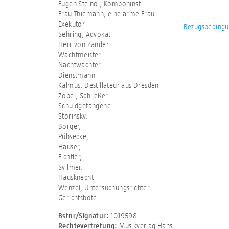
Eugen Steinöl, Komponinst
Frau Thiemann, eine arme Frau
Exekutor
Bezugsbedingu
Sehring, Advokat
Herr von Zander
Wachtmeister
Nachtwächter
Dienstmann
Kalmus, Destillateur aus Dresden
Zobel, Schließer
Schuldgefangene:
Störinsky,
Borger,
Pühsecke,
Hauser,
Fichtler,
Syllmer.
Hausknecht
Wenzel, Untersuchungsrichter
Gerichtsbote
1019598
Bstnr/Signatur:
Musikverlag Hans
Rechtevertretung: