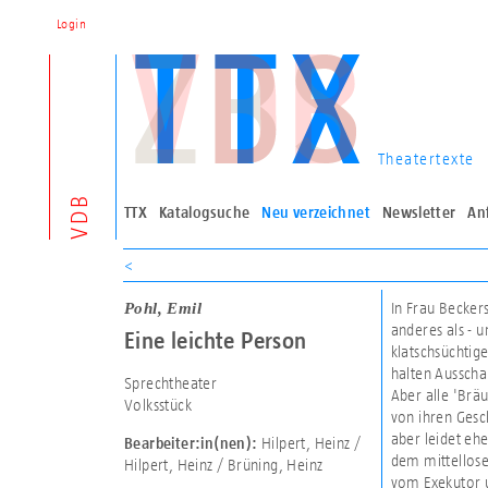
Login
Theatertexte
VDB
TTX
Katalogsuche
Neu verzeichnet
Newsletter
An
<
Pohl, Emil
In Frau Becker
anderes als - u
Eine leichte Person
klatschsüchti
halten Ausscha
Sprechtheater
Aber alle 'Bräu
Volksstück
von ihren Gesc
aber leidet ehe
Hilpert, Heinz /
Bearbeiter:in(nen):
dem mittellose
Hilpert, Heinz / Brüning, Heinz
vom Exekutor u