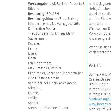
Alt-Berliner Posse in 8
hartnäckig den
Werkangaben:
Bildern
steht, die aber
8D
,
26H
plötzlich verst
Besetzung:
Frau Becker,
um den Strohwi
Besetzungshinweis:
Inhaberin eines Tapisseriegeschäfts
überführen ...
Emilie, ihre Tochter
Wer nun am End
Theodor Sehring, Emilies Mann
Volkskomödie, 
Stickerinnen:
Anpassung auf 
Rosalie,
Wenn Sie sich 
Fanny,
Verlag anforde
Elvira,
Flora.
Frau Staarmatz
Vertrieb:
Max Hätschler, Rentier
Gröhlmeier, Schreiber und Vorsteher
Bühnen- und M
eines Gesangsvereins
Oranienstraße
Schreiber bei einem Advokaten:
10969 Berlin
Stieglitz,
Telefon: 030 
Lerche,
Telefax: 030 
Zeisig,
musikverlag@
Specht.
www.boosey.
Stephan, Hätschlers Diener
Mitglied im
VD