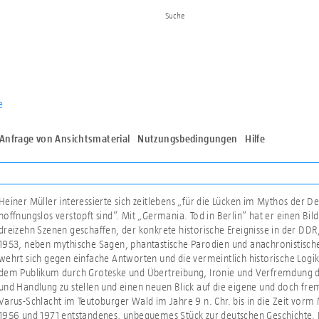
e
Anfrage von Ansichtsmaterial
Nutzungsbedingungen
Hilfe
Heiner Müller interessierte sich zeitlebens „für die Lücken im Mythos der D
hoffnungslos verstopft sind“. Mit „Germania. Tod in Berlin“ hat er einen Bi
dreizehn Szenen geschaffen, der konkrete historische Ereignisse in der DDR
1953, neben mythische Sagen, phantastische Parodien und anachronistisch
wehrt sich gegen einfache Antworten und die vermeintlich historische Logik
dem Publikum durch Groteske und Übertreibung, Ironie und Verfremdung die
und Handlung zu stellen und einen neuen Blick auf die eigene und doch fr
Varus-Schlacht im Teutoburger Wald im Jahre 9 n. Chr. bis in die Zeit vorm
1956 und 1971 entstandenes, unbequemes Stück zur deutschen Geschichte. 