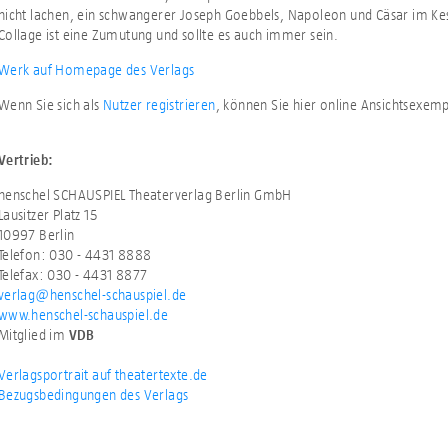
nicht lachen, ein schwangerer Joseph Goebbels, Napoleon und Cäsar im Kes
Collage ist eine Zumutung und sollte es auch immer sein.
Werk auf Homepage des Verlags
Wenn Sie sich als
Nutzer registrieren
, können Sie hier online Ansichtsexem
Vertrieb:
henschel SCHAUSPIEL Theaterverlag Berlin GmbH
Lausitzer Platz 15
10997 Berlin
Telefon: 030 - 4431 8888
Telefax: 030 - 4431 8877
verlag@henschel-schauspiel.de
www.henschel-schauspiel.de
Mitglied im
VDB
Verlagsportrait auf theatertexte.de
Bezugsbedingungen des Verlags