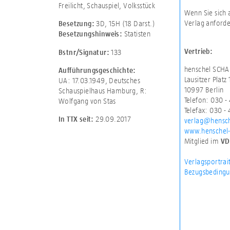
Freilicht, Schauspiel, Volksstück
Wenn Sie sich 
Verlag anforde
3D
,
15H (18 Darst.)
Besetzung:
Statisten
Besetzungshinweis:
Vertrieb:
133
Bstnr/Signatur:
henschel SCHA
Aufführungsgeschichte:
Lausitzer Platz 
UA: 17.03.1949, Deutsches
10997 Berlin
Schauspielhaus Hamburg, R:
Telefon: 030 
Wolfgang von Stas
Telefax: 030 -
29.09.2017
In TTX seit:
verlag@hensch
www.henschel-
Mitglied im
VD
Verlagsportrai
Bezugsbedingu