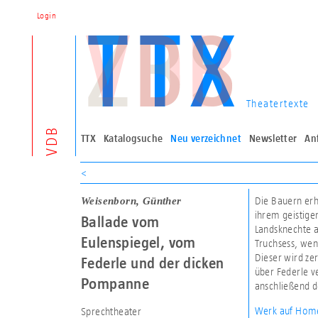
Login
Theatertexte
VDB
TTX
Katalogsuche
Neu verzeichnet
Newsletter
An
<
Weisenborn, Günther
Die Bauern erh
ihrem geistige
Ballade vom
Landsknechte a
Eulenspiegel, vom
Truchsess, wen
Dieser wird ze
Federle und der dicken
über Federle v
Pompanne
anschließend d
Werk auf Home
Sprechtheater