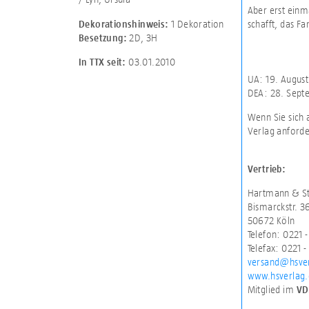
Aber erst einm
1 Dekoration
schafft, das Fa
Dekorationshinweis:
2D
,
3H
Besetzung:
03.01.2010
In TTX seit:
UA: 19. Augus
DEA: 28. Sept
Wenn Sie sich 
Verlag anforde
Vertrieb:
Hartmann & St
Bismarckstr. 3
50672 Köln
Telefon: 0221 
Telefax: 0221 -
versand@hsve
www.hsverlag
Mitglied im
VD