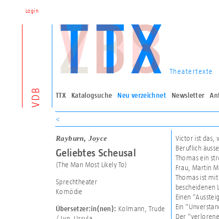
Login
Theatertexte
VDB
TTX
Katalogsuche
Neu verzeichnet
Newsletter
An
<
Rayburn, Joyce
Victor ist das
Beruflich äusse
Geliebtes Scheusal
Thomas ein str
(The Man Most Likely To)
Frau, Martin M
Thomas ist mit 
Sprechtheater
bescheidenen L
Komödie
Einen "Aussteig
Ein "Unverstan
Kolmann, Trude
Übersetzer:in(nen):
Der "verloren
/ Lyn, Ursula