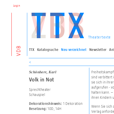
Login
Theatertexte
VDB
TTX
Katalogsuche
Neu verzeichnet
Newsletter
An
<
Schönherr, Karl
Freiheitskampf
sind verbittert
Volk in Not
sie sich in ihr
aufgerufen - v
Sprechtheater
halten kann. –
Schauspiel
ihren Kindern
1 Dekoration
Dekorationshinweis:
Wenn Sie sich 
10D
,
14H
Besetzung:
Verlag anforde