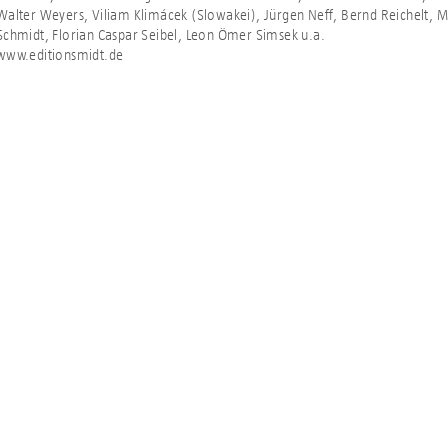
Walter Weyers, Viliam Klimácek (Slowakei), Jürgen Neff, Bernd Reichelt, M
Schmidt, Florian Caspar Seibel, Leon Ömer Simsek u.a.
www.editionsmidt.de