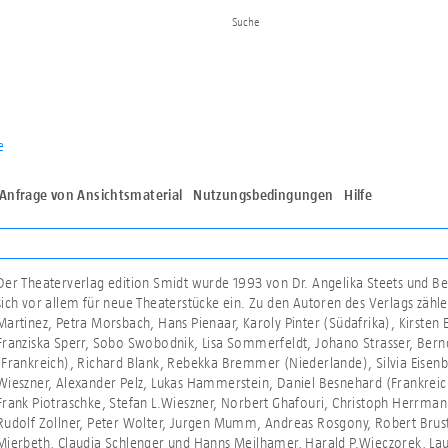
e
Anfrage von Ansichtsmaterial
Nutzungsbedingungen
Hilfe
Der Theaterverlag edition Smidt wurde 1993 von Dr. Angelika Steets und Be
sich vor allem für neue Theaterstücke ein. Zu den Autoren des Verlags zähle
Martinez, Petra Morsbach, Hans Pienaar, Karoly Pinter (Südafrika), Kirsten E
Franziska Sperr, Sobo Swobodnik, Lisa Sommerfeldt, Johano Strasser, Bern
(Frankreich), Richard Blank, Rebekka Bremmer (Niederlande), Silvia Eisenb
Wieszner, Alexander Pelz, Lukas Hammerstein, Daniel Besnehard (Frankreich
Frank Piotraschke, Stefan L.Wieszner, Norbert Ghafouri, Christoph Herrmann
Rudolf Zollner, Peter Wolter, Jurgen Mumm, Andreas Rosgony, Robert Brust
Mierbeth, Claudia Schlenger und Hanns Meilhamer, Harald P.Wieczorek, La