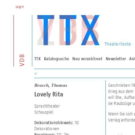
Login
Theatertexte
VDB
TTX
Katalogsuche
Neu verzeichnet
Newsletter
An
<
Brasch, Thomas
Geschrieben 197
Krieg aus dem G
Lovely Rita
will Ehe, Aufb
sie Raubzüge un
Sprechtheater
Schauspiel
Wenn Sie sich 
Verlag anforde
10
Dekorationshinweis:
Dekorationen
7D
,
7H
Besetzung: