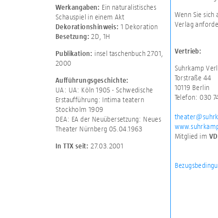
Ein naturalistisches
Werkangaben:
Wenn Sie sich 
Schauspiel in einem Akt
Verlag anforde
1 Dekoration
Dekorationshinweis:
2D
,
1H
Besetzung:
Vertrieb:
insel taschenbuch 2701,
Publikation:
2000
Suhrkamp Verl
Torstraße 44
Aufführungsgeschichte:
10119 Berlin
UA: UA: Köln 1905 - Schwedische
Telefon: 030 
Erstaufführung: Intima teatern
Stockholm 1909
theater@suhr
DEA: EA der Neuübersetzung: Neues
www.suhrkamp
Theater Nürnberg 05.04.1963
Mitglied im
VD
27.03.2001
In TTX seit:
Bezugsbedingu