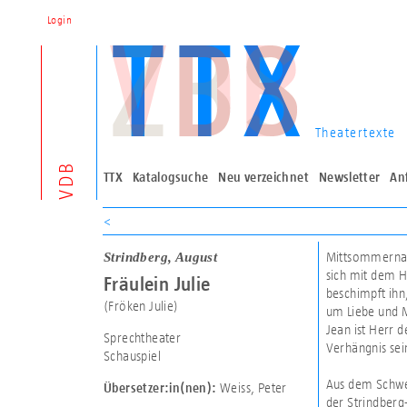
Login
Theatertexte
VDB
TTX
Katalogsuche
Neu verzeichnet
Newsletter
An
<
Strindberg, August
Mittsommernach
sich mit dem H
Fräulein Julie
beschimpft ihn,
(Fröken Julie)
um Liebe und M
Jean ist Herr 
Sprechtheater
Verhängnis sei
Schauspiel
Aus dem Schwed
Weiss, Peter
Übersetzer:in(nen):
der Strindberg