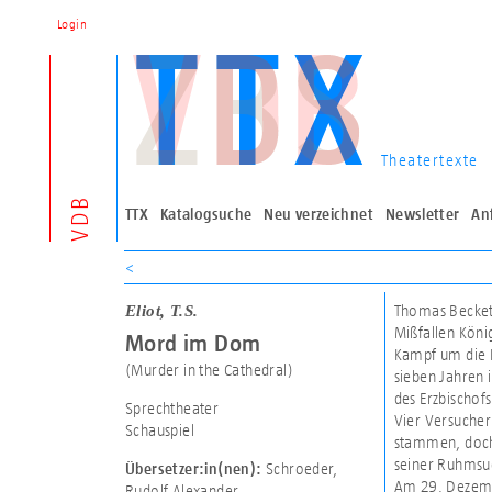
Login
Theatertexte
VDB
TTX
Katalogsuche
Neu verzeichnet
Newsletter
An
<
Eliot, T.S.
Thomas Becket,
Mißfallen Köni
Mord im Dom
Kampf um die L
(Murder in the Cathedral)
sieben Jahren 
des Erzbischof
Sprechtheater
Vier Versucher
Schauspiel
stammen, doch 
seiner Ruhmsuc
Schroeder,
Übersetzer:in(nen):
Am 29. Dezembe
Rudolf Alexander