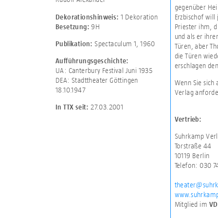
gegenüber Hein
1 Dekoration
Erzbischof wil
Dekorationshinweis:
9H
Priester ihm, 
Besetzung:
und als er ihre
Spectaculum 1, 1960
Publikation:
Türen, aber Th
die Türen wied
Aufführungsgeschichte:
erschlagen den
UA: Canterbury Festival Juni 1935
DEA: Stadttheater Göttingen
Wenn Sie sich 
18.10.1947
Verlag anforde
27.03.2001
In TTX seit:
Vertrieb:
Suhrkamp Verl
Torstraße 44
10119 Berlin
Telefon: 030 
theater@suhr
www.suhrkamp
Mitglied im
VD