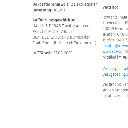
2 Dekorationen
Dekorationshinweis:
Vertrieb:
1D
,
8H
Besetzung:
Rowohlt Theat
Aufführungsgeschichte:
Kirchenallee 1
UA: U: 8.11.1946 Théâtre Antoine,
20099 Hambu
Paris (R: Michel Vitold)
Telefon: 040-
DEA: DSE: 27.10.1949 Bühnen der
Telefax: 040-
Stadt Bonn (R: Heinrich Troxbömker)
theater@rowo
www.rowohlt-t
27.03.2001
In TTX seit:
Mitglied im
VD
Verlagsportrai
Bezugsbedingu
Versand von Th
stehen Amateur
theaterverlag.