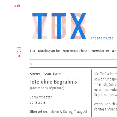
Login
Theatertexte
VDB
TTX
Katalogsuche
Neu verzeichnet
Newsletter
An
<
Sartre, Jean-Paul
Für fünf Wider
Bewährungsprob
Tote ohne Begräbnis
innerlich, Sorb
(Morts sans sépulture)
zusammenzubrec
Organisation we
Sprechtheater
Schauspiel
Wenn Sie sich 
Verlag anforde
König, Traugott
Übersetzer:in(nen):