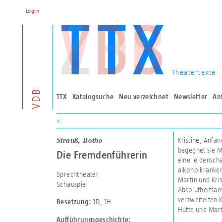
Login
Theatertexte
VDB
TTX
Katalogsuche
Neu verzeichnet
Newsletter
An
<
Strauß, Botho
Kristine, Anfa
begegnet sie M
Die Fremdenführerin
eine leidenscha
alkoholkranken 
Sprechtheater
Martin und Kri
Schauspiel
Absolutheitsans
verzweifelten 
1D
,
1H
Besetzung:
Hütte und Marti
Aufführungsgeschichte: