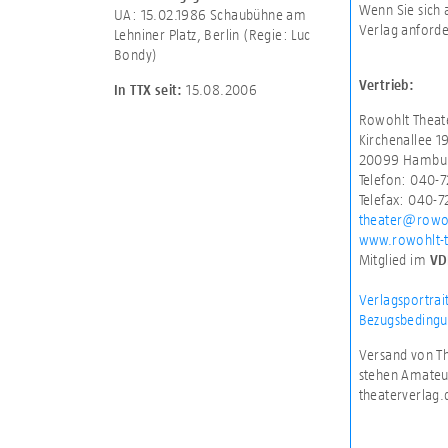
Wenn Sie sich 
UA: 15.02.1986 Schaubühne am
Verlag anforde
Lehniner Platz, Berlin (Regie: Luc
Bondy)
Vertrieb:
15.08.2006
In TTX seit:
Rowohlt Theat
Kirchenallee 1
20099 Hambu
Telefon: 040-
Telefax: 040-
theater@rowo
www.rowohlt-t
Mitglied im
VD
Verlagsportrai
Bezugsbedingu
Versand von Th
stehen Amateur
theaterverlag.