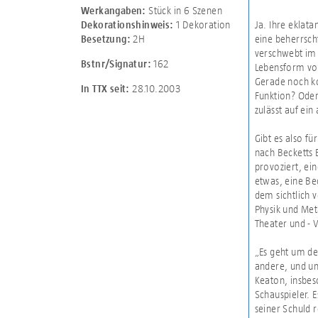
Stück in 6 Szenen
Werkangaben:
1 Dekoration
Ja. Ihre eklata
Dekorationshinweis:
2H
eine beherrsch
Besetzung:
verschwebt im u
162
Bstnr/Signatur:
Lebensform vor
Gerade noch ko
28.10.2003
In TTX seit:
Funktion? Oder
zulässt auf ei
Gibt es also fü
nach Becketts 
provoziert, ei
etwas, eine Be
dem sichtlich 
Physik und Met
Theater und - V
„Es geht um d
andere, und um
Keaton, insbes
Schauspieler. E
seiner Schuld 