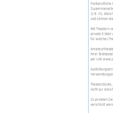
Freiberufliche
Zusammenarbei
(z.B. CV, Absi
und können die
Mit Theatern v
private E-Mail
für welches The
Amateurtheater
Ihrer Textbeste
per Link www.j
Ausbildungsein
Verwendungsz
Theaterstücke,
nicht zur Ansic
Zu privaten Zw
verschickt wer