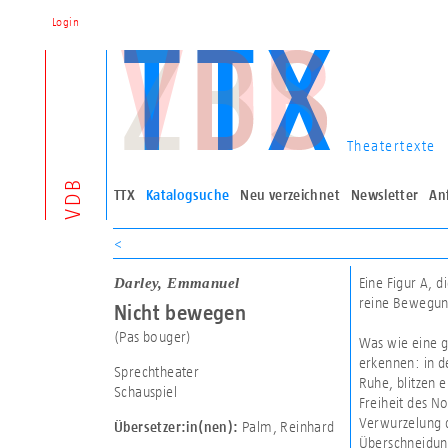
Login
Theatertexte
VDB
TTX
Katalogsuche
Neu verzeichnet
Newsletter
An
<
Darley, Emmanuel
Eine Figur A, di
reine Bewegung
Nicht bewegen
(Pas bouger)
Was wie eine g
erkennen: in 
Sprechtheater
Ruhe, blitzen 
Schauspiel
Freiheit des N
Verwurzelung d
Palm, Reinhard
Übersetzer:in(nen):
Überschneidung