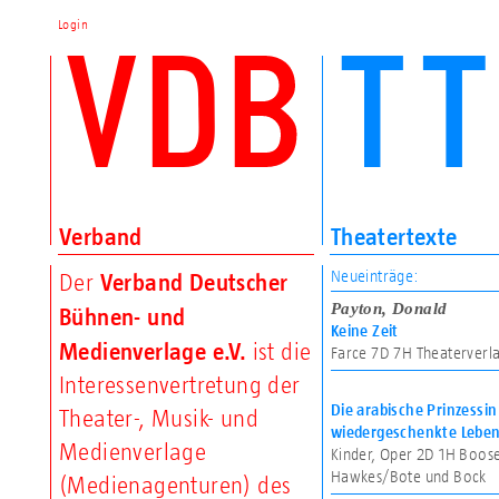
Login
Verband
Theatertexte
Neueinträge:
Verband Deutscher
Der
Payton, Donald
Bühnen- und
Keine Zeit
Medienverlage e.V.
ist die
Farce
7D
7H
Theaterverla
Interessenvertretung der
Die arabische Prinzessin
Theater-, Musik- und
wiedergeschenkte Lebe
Medienverlage
Kinder, Oper
2D
1H
Boose
Hawkes/Bote und Bock
(Medienagenturen) des