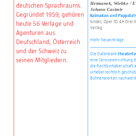
Hetmanek, Wiebke / E
deutschen Sprachraums.
Johann Casimir
Gegründet 1959, gehören
Kaimakan und Pappatat
Kinder, Oper
1D
4H
Drei 
heute 56 Verlage und
Verlag
Agenturen aus
mehr Neueinträge
Deutschland, Österreich
und der Schweiz zu
Die Datenbank
theaterte
seinen Mitgliedern.
eine Serviceeinrichtung 
die Rechtsinhaberschaft 
urheberrechtlich geschüt
Bühnenwerken nachweist