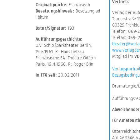
Vertrieb:
Französisch
Originalsprache:
Besetzung ad
Besetzungshinweis:
Verlag der Au
libitum
Taunusstraße 1
60329 Frankfu
193
Bstnr/Signatur:
Telefon: 069-2
Telefax: 069- 
Aufführungsgeschichte:
theater@verla
UA: Schloßparktheater Berlin,
www.verlagde
19.5.1961. R: Hans Lietzau.
Mitglied im
VD
Französische EA: Théâtre Odéon
Paris, 16.4.1966. R: Roger Blin
Verlagsportrai
Bezugsbedingu
20.02.2011
In TTX seit:
Dramaturgie/L
Aufführungsre
Abweichender 
Für
Amateurth
Österreichisc
Am Gestade 5 