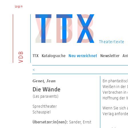
Login
Theatertexte
VDB
TTX
Katalogsuche
Neu verzeichnet
Newsletter
An
<
Genet, Jean
Ein phantastisc
Weißen in der 
Die Wände
Verbrechen in d
(Les paravents)
Hoffnung der 
Sprechtheater
Wenn Sie sich 
Schauspiel
Verlag anforde
Sander, Ernst
Übersetzer:in(nen):