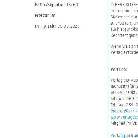
13760
In HERR KORFF 
Bstnr/Signatur:
mitten hinein i
Frei zur UA
Maschinerie au
zu arbeiten, u
09.06.2026
In TTX seit:
auch absurd-ko
Rechtfertigung
Wenn Sie sich 
Verlag anforde
Vertrieb:
Verlag der Au
Taunusstraße 1
60329 Frankfu
Telefon: 069-2
Telefax: 069- 
theater@verla
www.verlagde
Mitglied im
VD
Verlagsportrai