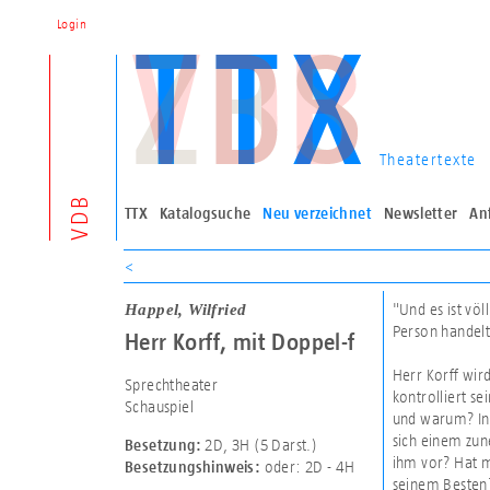
Login
Theatertexte
VDB
TTX
Katalogsuche
Neu verzeichnet
Newsletter
An
<
Happel, Wilfried
"Und es ist völ
Person handel
Herr Korff, mit Doppel-f
Herr Korff wir
Sprechtheater
kontrolliert se
Schauspiel
und warum? In 
sich einem zun
2D
,
3H (5 Darst.)
Besetzung:
ihm vor? Hat m
oder: 2D - 4H
Besetzungshinweis:
seinem Besten