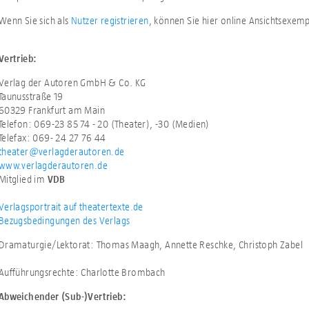
Wenn Sie sich als
Nutzer registrieren
, können Sie hier online Ansichtsexem
Vertrieb:
Verlag der Autoren GmbH & Co. KG
Taunusstraße 19
60329 Frankfurt am Main
Telefon: 069-23 85 74 - 20 (Theater), -30 (Medien)
Telefax: 069- 24 27 76 44
theater@verlagderautoren.de
www.verlagderautoren.de
Mitglied im
VDB
Verlagsportrait auf theatertexte.de
Bezugsbedingungen des Verlags
Dramaturgie/Lektorat: Thomas Maagh, Annette Reschke, Christoph Zabel
Aufführungsrechte: Charlotte Brombach
Abweichender (Sub-)Vertrieb: