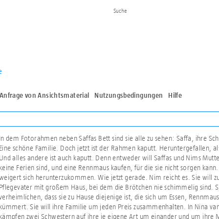
e
Anfrage von Ansichtsmaterial
Nutzungsbedingungen
Hilfe
In dem Fotorahmen neben Saffas Bett sind sie alle zu sehen: Saffa, ihre S
Eine schöne Familie. Doch jetzt ist der Rahmen kaputt. Heruntergefallen, als
Und alles andere ist auch kaputt. Denn entweder will Saffas und Nims Mutt
keine Ferien sind, und eine Rennmaus kaufen, für die sie nicht sorgen kann.
weigert sich herunterzukommen. Wie jetzt gerade. Nim reicht es. Sie will 
Pflegevater mit großem Haus, bei dem die Brötchen nie schimmelig sind. Sa
verheimlichen, dass sie zu Hause diejenige ist, die sich um Essen, Rennmaus
kümmert. Sie will ihre Familie um jeden Preis zusammenhalten. In Nina v
kämpfen zwei Schwestern auf ihre je eigene Art um einander und um ihre M