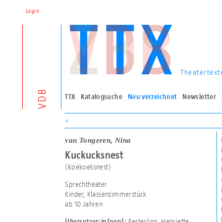
Login
Theatertext
VDB
TTX
Katalogsuche
Neu verzeichnet
Newsletter
<
van Tongeren, Nina
Kuckucksnest
(Koekoeksnest)
Sprechtheater
Kinder, Klassenzimmerstück
ab 10 Jahren
Festerling, Henriette
Übersetzer:in(nen):