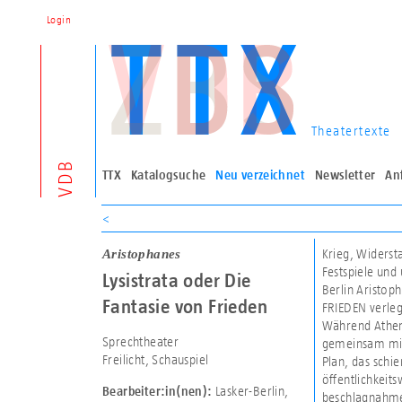
Login
Theatertexte
VDB
TTX
Katalogsuche
Neu verzeichnet
Newsletter
An
<
Aristophanes
Krieg, Widerst
Festspiele und
Lysistrata oder Die
Berlin Aristop
Fantasie von Frieden
FRIEDEN verleg
Während Athen 
Sprechtheater
gemeinsam mit 
Freilicht, Schauspiel
Plan, das schi
öffentlichkeits
Lasker-Berlin,
Bearbeiter:in(nen):
beschlagnahmen