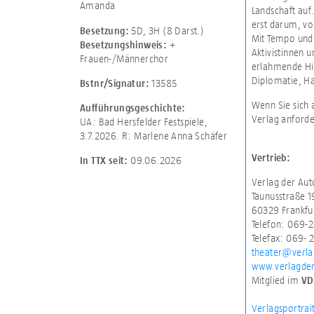
Amanda
Landschaft auf
erst darum, v
5D
,
3H (8 Darst.)
Besetzung:
Mit Tempo und 
+
Besetzungshinweis:
Aktivistinnen 
Frauen-/Männerchor
erlahmende Hin
Diplomatie, H
13585
Bstnr/Signatur:
Wenn Sie sich 
Aufführungsgeschichte:
Verlag anforde
UA: Bad Hersfelder Festspiele,
3.7.2026. R: Marlene Anna Schäfer
Vertrieb:
09.06.2026
In TTX seit:
Verlag der Au
Taunusstraße 1
60329 Frankfu
Telefon: 069-2
Telefax: 069- 
theater@verla
www.verlagde
Mitglied im
VD
Verlagsportrai