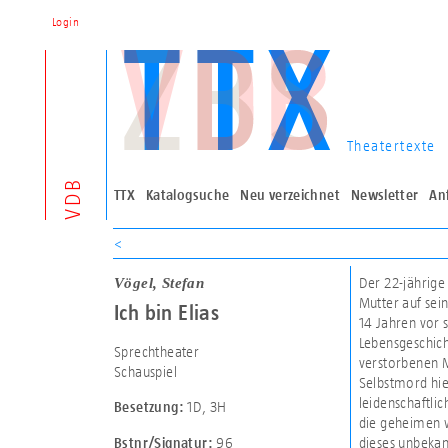
Login
Theatertexte
VDB
TTX
Katalogsuche
Neu verzeichnet
Newsletter
An
<
Vögel, Stefan
Der 22-jährige
Mutter auf sein
Ich bin Elias
14 Jahren vor 
Lebensgeschich
Sprechtheater
verstorbenen M
Schauspiel
Selbstmord hie
leidenschaftli
1D
,
3H
Besetzung:
die geheimen w
96
dieses unbekann
Bstnr/Signatur: