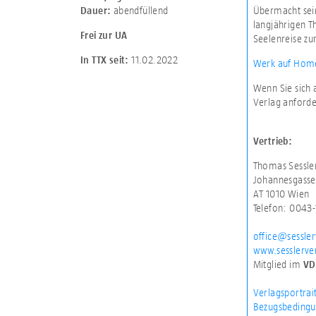
abendfüllend
Übermacht sein
Dauer:
langjährigen T
Frei zur UA
Seelenreise zu
11.02.2022
In TTX seit:
Werk auf Home
Wenn Sie sich 
Verlag anforde
Vertrieb:
Thomas Sessle
Johannesgasse
AT 1010 Wien
Telefon: 0043
office@sessler
www.sesslerver
Mitglied im
VD
Verlagsportrai
Bezugsbedingu