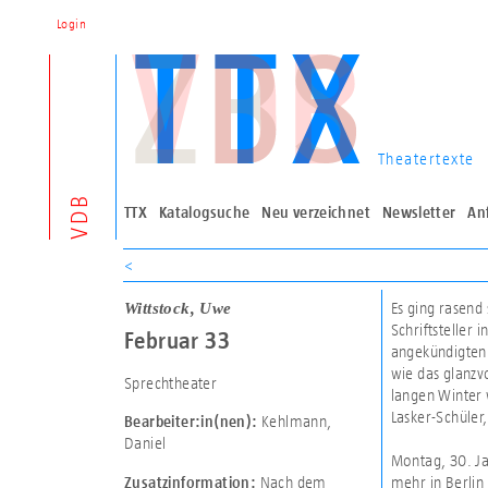
Login
Theatertexte
VDB
TTX
Katalogsuche
Neu verzeichnet
Newsletter
An
<
Wittstock, Uwe
Es ging rasend
Schriftsteller 
Februar 33
angekündigten 
wie das glanzv
Sprechtheater
langen Winter 
Lasker-Schüler
Kehlmann,
Bearbeiter:in(nen):
Daniel
Montag, 30. Ja
Nach dem
mehr in Berli
Zusatzinformation: