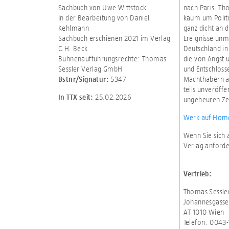
Sachbuch von Uwe Wittstock
nach Paris. T
In der Bearbeitung von Daniel
kaum um Polit
Kehlmann
ganz dicht an 
Sachbuch erschienen 2021 im Verlag
Ereignisse unmi
C.H. Beck
Deutschland in
Bühnenaufführungsrechte: Thomas
die von Angst u
Sessler Verlag GmbH
und Entschloss
5347
Machthabern an
Bstnr/Signatur:
teils unveröffe
25.02.2026
In TTX seit:
ungeheuren Ze
Werk auf Home
Wenn Sie sich 
Verlag anforde
Vertrieb:
Thomas Sessle
Johannesgasse
AT 1010 Wien
Telefon: 0043