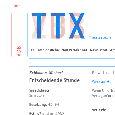
Login
Theatertexte
VDB
TTX
Katalogsuche
Neu verzeichnet
Newsletter
An
<
Kehlmann, Michael
Für weitere In
Entscheidende Stunde
Werk auf Home
Sprechtheater
Wenn Sie sich 
Schauspiel
Verlag anforde
4D
,
9H
Besetzung:
Vertrieb:
4982
Bstnr/Signatur: