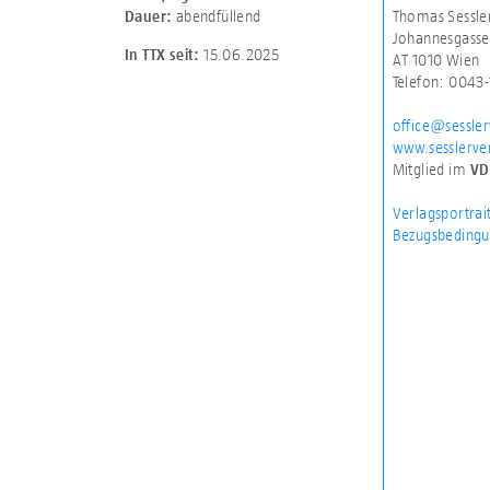
abendfüllend
Thomas Sessle
Dauer:
Johannesgasse
15.06.2025
In TTX seit:
AT 1010 Wien
Telefon: 0043
office@sessler
www.sesslerver
Mitglied im
VD
Verlagsportrai
Bezugsbedingu