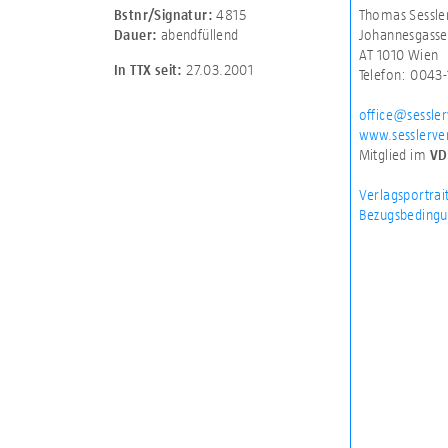
4815
Thomas Sessle
Bstnr/Signatur:
abendfüllend
Johannesgasse
Dauer:
AT 1010 Wien
27.03.2001
In TTX seit:
Telefon: 0043
office@sessler
www.sesslerver
Mitglied im
VD
Verlagsportrai
Bezugsbedingu