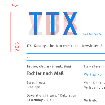
Login
Theatertexte
VDB
TTX
Katalogsuche
Neu verzeichnet
Newsletter
An
<
Fraser, Georg / Frank, Paul
Für weitere In
Tochter nach Maß
Werk auf Home
Sprechtheater
Wenn Sie sich 
Schauspiel
Verlag anforde
1 Dekoration
Dekorationshinweis:
2D
,
4H
Besetzung:
Vertrieb: