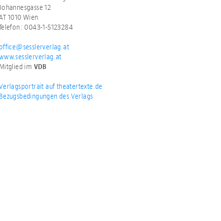
Johannesgasse 12
AT 1010 Wien
Telefon: 0043-1-5123284
office@sesslerverlag.at
www.sesslerverlag.at
Mitglied im
VDB
Verlagsportrait auf theatertexte.de
Bezugsbedingungen des Verlags