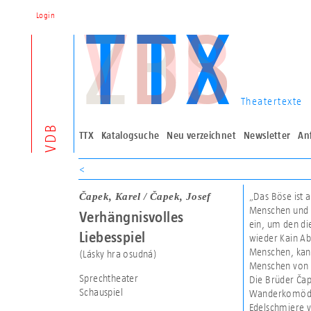
Login
Theatertexte
VDB
TTX
Katalogsuche
Neu verzeichnet
Newsletter
An
<
Čapek, Karel / Čapek, Josef
„Das Böse ist 
Menschen und ze
Verhängnisvolles
ein, um den di
Liebesspiel
wieder Kain Abe
Menschen, kann
(Lásky hra osudná)
Menschen von 
Sprechtheater
Die Brüder Čap
Schauspiel
Wanderkomödia
Edelschmiere v