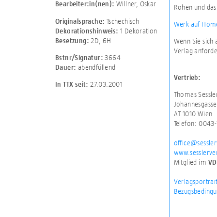
Willner, Oskar
Bearbeiter:in(nen):
Rohen und das 
Tschechisch
Originalsprache:
Werk auf Home
1 Dekoration
Dekorationshinweis:
2D
,
6H
Besetzung:
Wenn Sie sich 
Verlag anforde
3664
Bstnr/Signatur:
abendfüllend
Dauer:
Vertrieb:
27.03.2001
In TTX seit:
Thomas Sessle
Johannesgasse
AT 1010 Wien
Telefon: 0043
office@sessler
www.sesslerver
Mitglied im
VD
Verlagsportrai
Bezugsbedingu