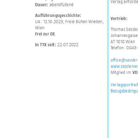
Verlag anforde
abendfüllend
Dauer:
Aufführungsgeschichte:
Vertrieb:
UA: 12.10.2023, Freie Bühen Wieden,
Wien
Thomas Sessle
Frei zur DE
Johannesgasse
AT 1010 Wien
22.07.2022
In TTX seit:
Telefon: 0043
office@sessler
www.sesslerver
Mitglied im
VD
Verlagsportrai
Bezugsbedingu