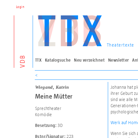
Login
Theatertexte
VDB
TTX
Katalogsuche
Neu verzeichnet
Newsletter
An
<
Wiegand, Katrin
Johanna hat pl
ihrer Geburt z
Meine Mütter
sind wie alle M
Generationen-F
Sprechtheater
psychologische
Komödie
Werk auf Home
3D
Besetzung:
Wenn Sie sich 
223
Bstnr/Signatur: