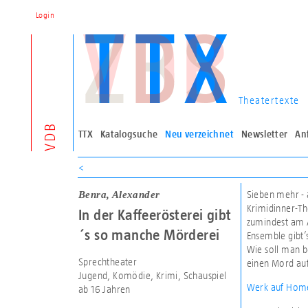
Login
Theatertexte
VDB
TTX
Katalogsuche
Neu verzeichnet
Newsletter
An
<
Benra, Alexander
Sieben mehr - 
Krimidinner-The
In der Kaffeerösterei gibt
zumindest am 
´s so manche Mörderei
Ensemble gibt’
Wie soll man b
Sprechtheater
einen Mord auf
Jugend, Komödie, Krimi, Schauspiel
Werk auf Home
ab 16 Jahren