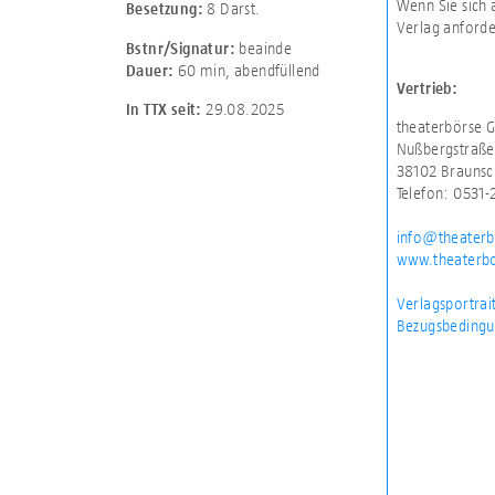
Wenn Sie sich 
8 Darst.
Besetzung:
Verlag anforde
beainde
Bstnr/Signatur:
60 min
,
abendfüllend
Dauer:
Vertrieb:
29.08.2025
In TTX seit:
theaterbörse
Nußbergstraße
38102 Brauns
Telefon: 0531
info@theaterb
www.theaterb
Verlagsportrai
Bezugsbedingu