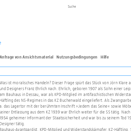
e
Anfrage von Ansichtsmaterial
Nutzungsbedingungen
Hilfe
Was ist moralisches Handeln? Dieser Frage spürt das Stück von Jörn Klare 
und Designers Franz Ehrlich nach. Ehrlich, geboren 1907 als Sohn einer Leip
am Bauhaus in Dessau, war als KPD-Mitglied im antifaschistischen Widerstan
Häftling des NS-Regimes in das KZ Buchenwald eingeliefert. Als Zwangsarbe
a. das Lagertor mit der berühmten Inschrift »Jedem das Seine« sowie Möbe
seiner Entlassung aus dem KZ 1939 war Ehrlich weiter für die SS tätig. Nach
1954 geheimer Informant der Staatssicherheit und war bis zu seinem Tod 19
Designer tätig.
Bauhaus-Avantgardist, KPD-Mitglied und Widerstandskämpfer, KZ-Häftling, SS