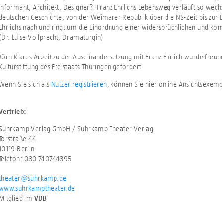
Informant, Architekt, Designer?! Franz Ehrlichs Lebensweg verläuft so wech
deutschen Geschichte, von der Weimarer Republik über die NS-Zeit bis zur
Ehrlichs nach und ringt um die Einordnung einer widersprüchlichen und ko
(Dr. Luise Vollprecht, Dramaturgin)
Jörn Klares Arbeit zu der Auseinandersetzung mit Franz Ehrlich wurde freu
Kulturstiftung des Freistaats Thüringen gefördert.
Wenn Sie sich als
Nutzer registrieren
, können Sie hier online Ansichtsexem
Vertrieb:
Suhrkamp Verlag GmbH / Suhrkamp Theater Verlag
Torstraße 44
10119 Berlin
Telefon: 030 740744395
theater@suhrkamp.de
www.suhrkamptheater.de
Mitglied im
VDB