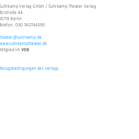
Suhrkamp Verlag GmbH / Suhrkamp Theater Verlag
Torstraße 44
10119 Berlin
Telefon: 030 740744395
theater@suhrkamp.de
www.suhrkamptheater.de
Mitglied im
VDB
Bezugsbedingungen des Verlags