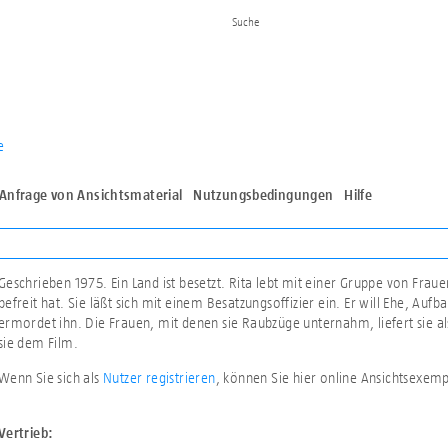
e
Anfrage von Ansichtsmaterial
Nutzungsbedingungen
Hilfe
Geschrieben 1975. Ein Land ist besetzt. Rita lebt mit einer Gruppe von Frau
befreit hat. Sie läßt sich mit einem Besatzungsoffizier ein. Er will Ehe, Aufb
ermordet ihn. Die Frauen, mit denen sie Raubzüge unternahm, liefert sie als
sie dem Film.
Wenn Sie sich als
Nutzer registrieren
, können Sie hier online Ansichtsexem
Vertrieb: