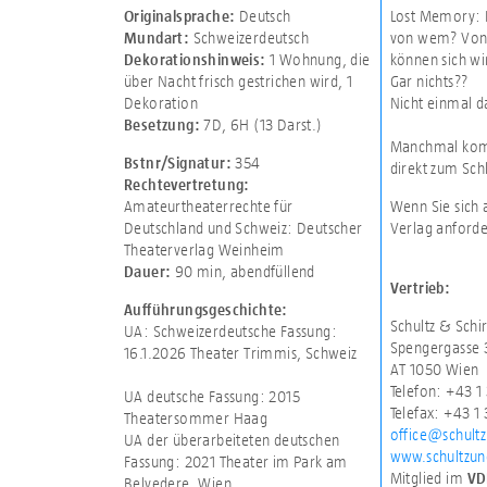
Deutsch
Lost Memory: D
Originalsprache:
Schweizerdeutsch
von wem? Von I
Mundart:
1 Wohnung, die
können sich wi
Dekorationshinweis:
über Nacht frisch gestrichen wird
,
1
Gar nichts??
Dekoration
Nicht einmal d
7D
,
6H (13 Darst.)
Besetzung:
Manchmal komm
354
Bstnr/Signatur:
direkt zum Sch
Rechtevertretung:
Amateurtheaterrechte für
Wenn Sie sich 
Deutschland und Schweiz: Deutscher
Verlag anforde
Theaterverlag Weinheim
90 min
,
abendfüllend
Dauer:
Vertrieb:
Aufführungsgeschichte:
Schultz & Sch
UA: Schweizerdeutsche Fassung:
Spengergasse 
16.1.2026 Theater Trimmis, Schweiz
AT 1050 Wien
Telefon: +43 1
UA deutsche Fassung: 2015
Telefax: +43 1
Theatersommer Haag
office@schult
UA der überarbeiteten deutschen
www.schultzu
Fassung: 2021 Theater im Park am
Mitglied im
VD
Belvedere, Wien