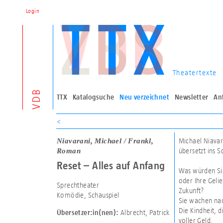
Login
Theatertexte
VDB
TTX
Katalogsuche
Neu verzeichnet
Newsletter
An
<
Niavarani, Michael / Frankl,
Michael Niavar
Roman
übersetzt ins 
Reset – Alles auf Anfang
Was würden Sie
oder Ihre Geli
Sprechtheater
Zukunft?
Komödie, Schauspiel
Sie wachen nac
Die Kindheit, d
Albrecht, Patrick
Übersetzer:in(nen):
voller Geld.