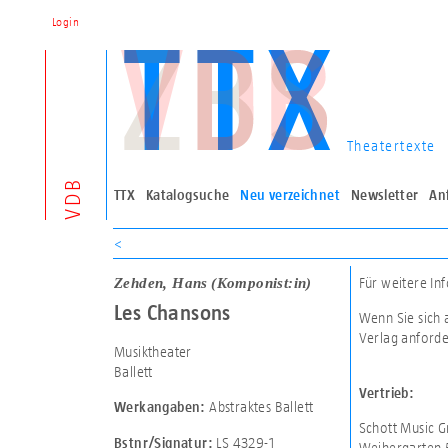
Login
Theatertexte
VDB
TTX
Katalogsuche
Neu verzeichnet
Newsletter
An
<
Zehden, Hans
(Komponist:in)
Für weitere In
Les Chansons
Wenn Sie sich 
Verlag anforde
Musiktheater
Ballett
Vertrieb:
Abstraktes Ballett
Werkangaben:
Schott Music 
LS 4329-1
Bstnr/Signatur:
Weihergarten 