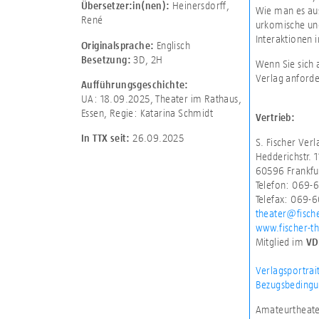
Heinersdorff,
Übersetzer:in(nen):
Wie man es aus
René
urkomische und
Interaktionen i
Englisch
Originalsprache:
3D
,
2H
Besetzung:
Wenn Sie sich 
Verlag anforde
Aufführungsgeschichte:
UA: 18.09.2025, Theater im Rathaus,
Essen, Regie: Katarina Schmidt
Vertrieb:
26.09.2025
In TTX seit:
S. Fischer Ve
Hedderichstr. 
60596 Frankfu
Telefon: 069-
Telefax: 069-
theater@fisch
www.fischer-th
Mitglied im
VD
Verlagsportrai
Bezugsbedingu
Amateurtheater