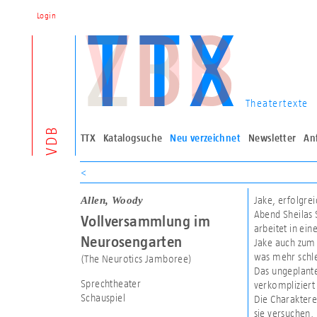
Login
Theatertexte
VDB
TTX
Katalogsuche
Neu verzeichnet
Newsletter
An
<
Allen, Woody
Jake, erfolgre
Abend Sheilas 
Vollversammlung im
arbeitet in ein
Neurosengarten
Jake auch zum 
was mehr schle
(The Neurotics Jamboree)
Das ungeplante
Sprechtheater
verkompliziert
Schauspiel
Die Charaktere
sie versuchen,