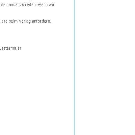
miteinander zu reden, wenn wir
plare beim Verlag anfordern.
 Westermaier