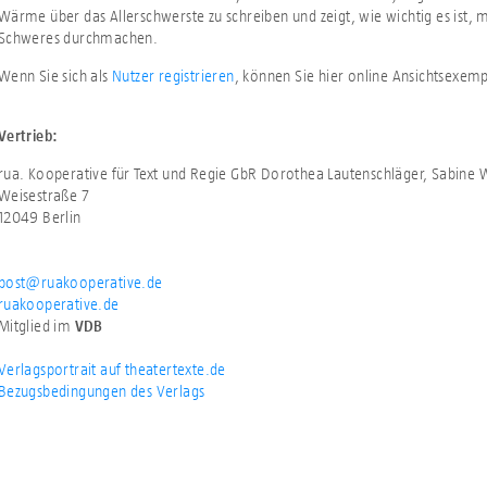
Wärme über das Allerschwerste zu schreiben und zeigt, wie wichtig es ist, 
Schweres durchmachen.
Wenn Sie sich als
Nutzer registrieren
, können Sie hier online Ansichtsexem
Vertrieb:
rua. Kooperative für Text und Regie GbR Dorothea Lautenschläger, Sabine
Weisestraße 7
12049 Berlin
post@ruakooperative.de
ruakooperative.de
Mitglied im
VDB
Verlagsportrait auf theatertexte.de
Bezugsbedingungen des Verlags