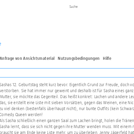
e
Anfrage von Ansichtsmaterial
Nutzungsbedingungen
Hilfe
Sashas 12. Geburtstag steht kurz bevor. Eigentlich Grund zur Freude, doch 
verstorben. Sie hat immer nur geweint und deshalb ist für Sasha eines ganz 
Mutter, sie möchte das Gegenteil. Das heißt konkret: Lachen und andere Le
das, sie erstellt eine Liste mit sieben Vorsätzen, gegen das Weinen, eine N
zu viel denken (bestenfalls überhaupt nicht), nur bunte Outfits (kein Schwar
Comedy Queen werden!
Als Sasha schließlich einen ganzen Saal zum Lachen bringt, holen die Tränen
Sasha lernt, dass sie sich nicht gegen ihre Mutter wenden muss. Mit eine
braucht sie am Ende keine Liste mehr, um zu überleben. Jenny Jägerfeld ha