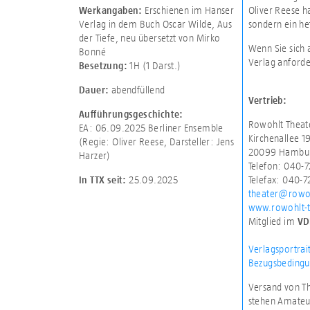
Erschienen im Hanser
Oliver Reese h
Werkangaben:
Verlag in dem Buch Oscar Wilde, Aus
sondern ein he
der Tiefe, neu übersetzt von Mirko
Wenn Sie sich 
Bonné
Verlag anforde
1H (1 Darst.)
Besetzung:
abendfüllend
Dauer:
Vertrieb:
Aufführungsgeschichte:
Rowohlt Theat
EA: 06.09.2025 Berliner Ensemble
Kirchenallee 1
(Regie: Oliver Reese, Darsteller: Jens
20099 Hambu
Harzer)
Telefon: 040-
Telefax: 040-
25.09.2025
In TTX seit:
theater@rowo
www.rowohlt-t
Mitglied im
VD
Verlagsportrai
Bezugsbedingu
Versand von Th
stehen Amateur