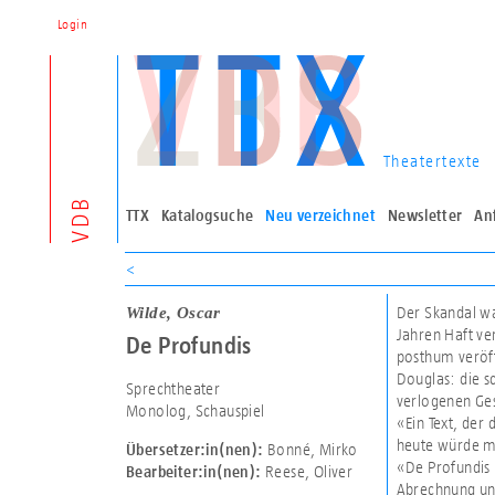
Login
Theatertexte
VDB
TTX
Katalogsuche
Neu verzeichnet
Newsletter
An
<
Wilde, Oscar
Der Skandal wa
Jahren Haft ve
De Profundis
posthum veröff
Douglas: die s
Sprechtheater
verlogenen Ges
Monolog, Schauspiel
«Ein Text, der
heute würde m
Bonné, Mirko
Übersetzer:in(nen):
«De Profundis i
Reese, Oliver
Bearbeiter:in(nen):
Abrechnung und