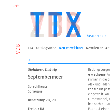
Login
Theatertexte
VDB
TTX
Katalogsuche
Neu verzeichnet
Newsletter
An
<
Steinherr, Ludwig
Bildungsbürger
erwachsene Kin
Septembermeer
immer in die g
Alex und laden
Sprechtheater
kritisch bis pe
Schauspiel
eingestellt. A
Klimawandel, d
2D
,
2H
Besetzung:
beobachtet Sand
Paar auf einen
Frei zur UA