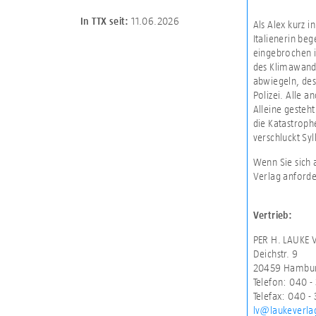
11.06.2026
In TTX seit:
Als Alex kurz i
Italienerin beg
eingebrochen is
des Klimawande
abwiegeln, des
Polizei. Alle a
Alleine gesteh
die Katastroph
verschluckt Syl
Wenn Sie sich 
Verlag anforde
Vertrieb:
PER H. LAUKE 
Deichstr. 9
20459 Hambu
Telefon: 040 
Telefax: 040 -
lv@laukeverla