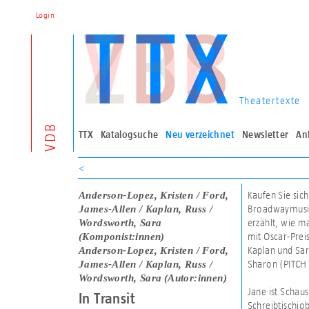
Login
Theatertexte
VDB
TTX
Katalogsuche
Neu verzeichnet
Newsletter
An
<
Anderson-Lopez, Kristen / Ford,
Kaufen Sie sich
James-Allen / Kaplan, Russ /
Broadwaymusica
Wordsworth, Sara
erzählt, wie m
(Komponist:innen)
mit Oscar-Prei
Anderson-Lopez, Kristen / Ford,
Kaplan und Sa
James-Allen / Kaplan, Russ /
Sharon (PITCH
Wordsworth, Sara
(Autor:innen)
Jane ist Schau
In Transit
Schreibtischjob