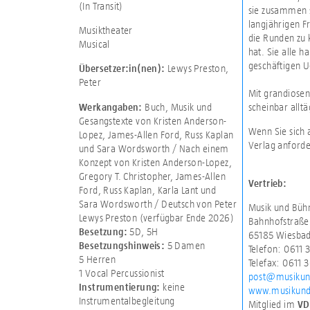
(In Transit)
sie zusammen s
langjährigen F
Musiktheater
die Runden zu 
Musical
hat. Sie alle 
geschäftigen U
Lewys Preston,
Übersetzer:in(nen):
Peter
Mit grandiose
Buch, Musik und
scheinbar allt
Werkangaben:
Gesangstexte von Kristen Anderson-
Wenn Sie sich 
Lopez, James-Allen Ford, Russ Kaplan
Verlag anforde
und Sara Wordsworth / Nach einem
Konzept von Kristen Anderson-Lopez,
Gregory T. Christopher, James-Allen
Vertrieb:
Ford, Russ Kaplan, Karla Lant und
Sara Wordsworth / Deutsch von Peter
Musik und Büh
Lewys Preston (verfügbar Ende 2026)
Bahnhofstraße
5D
,
5H
Besetzung:
65185 Wiesba
5 Damen
Besetzungshinweis:
Telefon: 0611
5 Herren
Telefax: 0611 
1 Vocal Percussionist
post@musikun
keine
Instrumentierung:
www.musikund
Instrumentalbegleitung
Mitglied im
VD