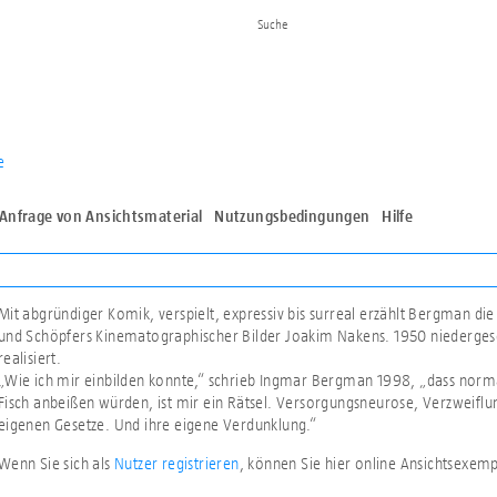
e
Anfrage von Ansichtsmaterial
Nutzungsbedingungen
Hilfe
Mit abgründiger Komik, verspielt, expressiv bis surreal erzählt Bergman di
und Schöpfers Kinematographischer Bilder Joakim Nakens. 1950 niedergesch
realisiert.
„Wie ich mir einbilden konnte,“ schrieb Ingmar Bergman 1998, „dass nor
Fisch anbeißen würden, ist mir ein Rätsel. Versorgungsneurose, Verzweif
eigenen Gesetze. Und ihre eigene Verdunklung.“
Wenn Sie sich als
Nutzer registrieren
, können Sie hier online Ansichtsexem