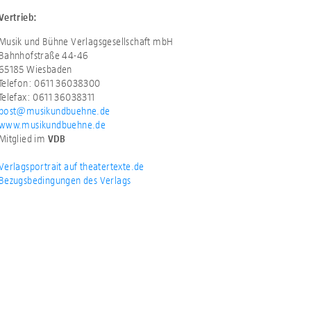
Vertrieb:
Musik und Bühne Verlagsgesellschaft mbH
Bahnhofstraße 44-46
65185 Wiesbaden
Telefon: 0611 36038300
Telefax: 0611 36038311
post@musikundbuehne.de
www.musikundbuehne.de
Mitglied im
VDB
Verlagsportrait auf theatertexte.de
Bezugsbedingungen des Verlags